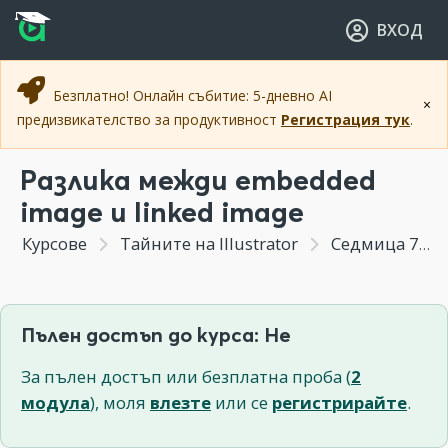
Прескочи към основното съдържание
Прескочи към навигацията
ВХОД
Безплатно! Онлайн събитие: 5-дневно AI
×
предизвикателство за продуктивност
Регистрация тук
.
Разлика межди embedded
image и linked image
Курсове
Тайните на Illustrator
Седмица 7 - Базова работа и особености при създаване на векторно изображение и Blob brush tool
Пълен достъп до курса: Не
За пълен достъп или безплатна проба (
2
модула
), моля
влезте
или се
регистрирайте
.