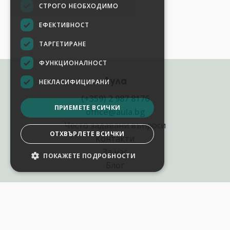
СТРОГО НЕОБХОДИМО
ЕФЕКТИВНОСТ
ТАРГЕТИРАНЕ
ФУНКЦИОНАЛНОСТ
Аула
НЕКЛАСИФИЦИРАНИ
(+359) 2 987 8176
ПРИЕМЕТЕ ВСИЧКИ
office@aula.bg
Често задавани въпроси
ОТХВЪРЛЕТЕ ВСИЧКИ
Контакти
За нас
ПОКАЖЕТЕ ПОДРОБНОСТИ
НАСТРОЙКИ НА БИСКВИТКИТЕ
Блог
Полезни връзки
Създай курс за Аула
Фирмени обучения