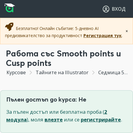
Прескочи към основното съдържание
Прескочи към навигацията
ВХОД
Безплатно! Онлайн събитие: 5-дневно AI
×
предизвикателство за продуктивност
Регистрация тук
.
Работа със Smooth points и
Cusp points
Курсове
Тайните на Illustrator
Седмица 5 - Техники за комплексни форми и оцветяване, Майстор Пен и цветовете
Пълен достъп до курса: Не
За пълен достъп или безплатна проба (
2
модула
), моля
влезте
или се
регистрирайте
.