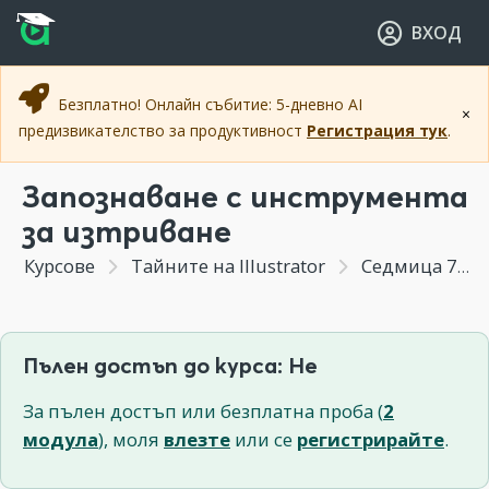
Прескочи към основното съдържание
Прескочи към навигацията
ВХОД
Безплатно! Онлайн събитие: 5-дневно AI
×
предизвикателство за продуктивност
Регистрация тук
.
Запознаване с инструмента
за изтриване
Курсове
Тайните на Illustrator
Седмица 7 - Базова работа и особености при създаване на векторно изображение и Blob brush tool
Пълен достъп до курса: Не
За пълен достъп или безплатна проба (
2
модула
), моля
влезте
или се
регистрирайте
.