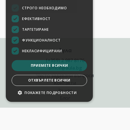
СТРОГО НЕОБХОДИМО
ЕФЕКТИВНОСТ
ТАРГЕТИРАНЕ
ФУНКЦИОНАЛНОСТ
Аула
НЕКЛАСИФИЦИРАНИ
(+359) 2 987 8176
ПРИЕМЕТЕ ВСИЧКИ
office@aula.bg
Често задавани въпроси
ОТХВЪРЛЕТЕ ВСИЧКИ
Контакти
За нас
ПОКАЖЕТЕ ПОДРОБНОСТИ
Блог
Полезни връзки
Създай курс за Аула