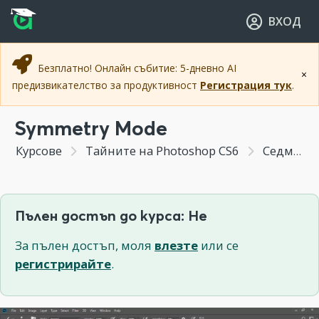
Прескочи към основното съдържание
Прескочи към навигацията
ВХОД
Безплатно! Онлайн събитие: 5-дневно AI
×
предизвикателство за продуктивност
Регистрация тук
.
Symmetry Mode
Курсове
Тайните на Photoshop CS6
Седмица 10 - (Бонус 2) Новите инструменти
Пълен достъп до курса: Не
За пълен достъп, моля
влезте
или се
регистрирайте
.