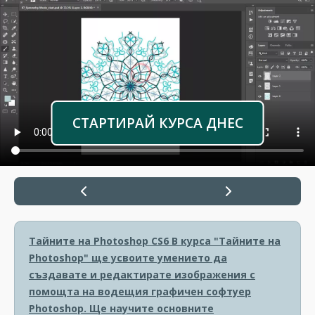
СТАРТИРАЙ КУРСА ДНЕС
Тайните на Photoshop CS6
В курса "Тайните на
Photoshop" ще усвоите умението да
създавате и редактирате изображения с
помощта на водещия графичен софтуер
Photoshop. Ще научите основните