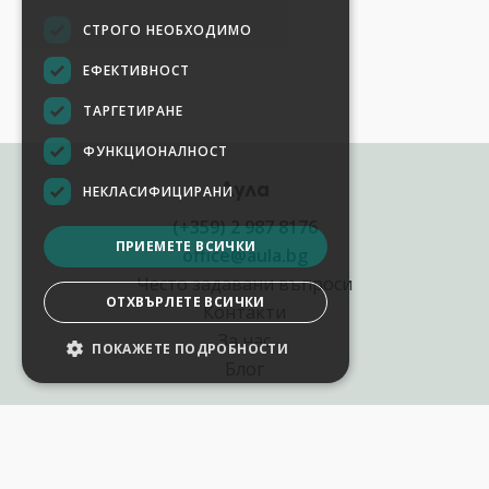
СТРОГО НЕОБХОДИМО
ЕФЕКТИВНОСТ
ТАРГЕТИРАНЕ
ФУНКЦИОНАЛНОСТ
Аула
НЕКЛАСИФИЦИРАНИ
(+359) 2 987 8176
ПРИЕМЕТЕ ВСИЧКИ
office@aula.bg
Често задавани въпроси
ОТХВЪРЛЕТЕ ВСИЧКИ
Контакти
За нас
ПОКАЖЕТЕ ПОДРОБНОСТИ
НАСТРОЙКИ НА БИСКВИТКИТЕ
Блог
Полезни връзки
Създай курс за Аула