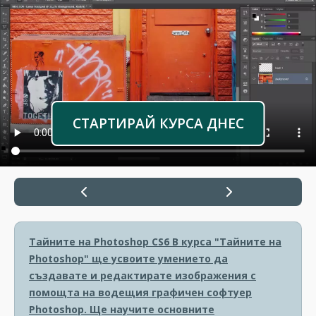
СТАРТИРАЙ КУРСА ДНЕС
Тайните на Photoshop CS6
В курса "Тайните на
Photoshop" ще усвоите умението да
създавате и редактирате изображения с
помощта на водещия графичен софтуер
Photoshop. Ще научите основните