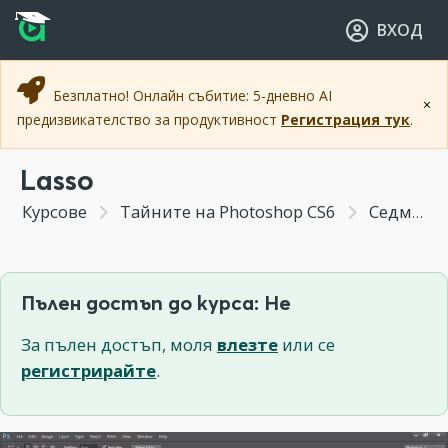
Прескочи към основното съдържание
Прескочи към навигацията
ВХОД
Безплатно! Онлайн събитие: 5-дневно AI
×
предизвикателство за продуктивност
Регистрация тук
.
Lasso
Курсове
Тайните на Photoshop CS6
Седмица 2 - Основни инструменти
Пълен достъп до курса: Не
За пълен достъп, моля
влезте
или се
регистрирайте
.