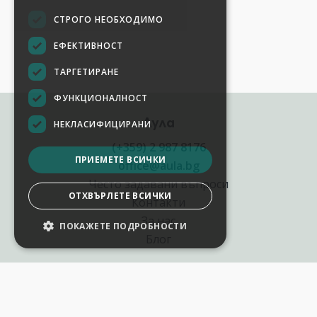
СТРОГО НЕОБХОДИМО
ЕФЕКТИВНОСТ
ТАРГЕТИРАНЕ
ФУНКЦИОНАЛНОСТ
Аула
НЕКЛАСИФИЦИРАНИ
(+359) 2 987 8176
ПРИЕМЕТЕ ВСИЧКИ
office@aula.bg
Често задавани въпроси
ОТХВЪРЛЕТЕ ВСИЧКИ
Контакти
За нас
ПОКАЖЕТЕ ПОДРОБНОСТИ
НАСТРОЙКИ НА БИСКВИТКИТЕ
Блог
Полезни връзки
Създай курс за Аула