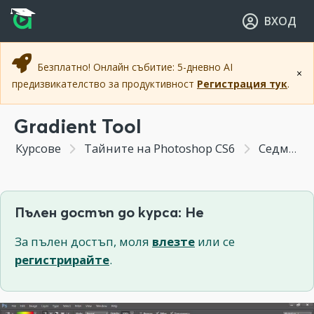
Прескочи към основното съдържание
Прескочи към навигацията
ВХОД
Безплатно! Онлайн събитие: 5-дневно AI
×
предизвикателство за продуктивност
Регистрация тук
.
Gradient Tool
Курсове
Тайните на Photoshop CS6
Седмица 2 - Основни инструменти
Пълен достъп до курса: Не
За пълен достъп, моля
влезте
или се
регистрирайте
.