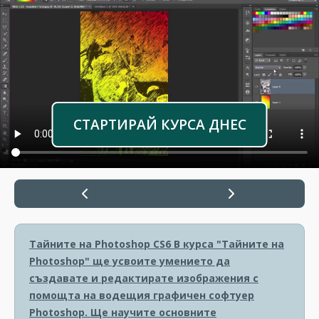
СТАРТИРАЙ КУРСА ДНЕС
Тайните на Photoshop CS6
В курса "Тайните на
Photoshop" ще усвоите умението да
създавате и редактирате изображения с
помощта на водещия графичен софтуер
Photoshop. Ще научите основните