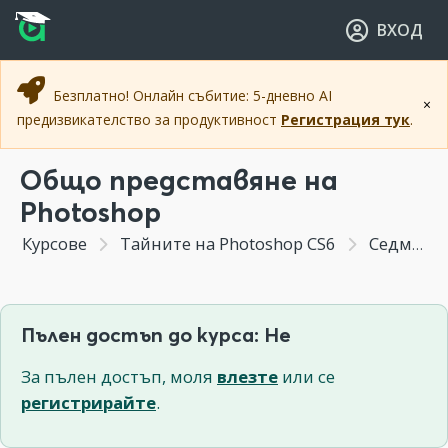
Прескочи към основното съдържание
Прескочи към навигацията
ВХОД
Безплатно! Онлайн събитие: 5-дневно AI
×
предизвикателство за продуктивност
Регистрация тук
.
Общо представяне на
Photoshop
Курсове
Тайните на Photoshop CS6
Седмица 1 - Общо въведение и Навигация
Пълен достъп до курса: Не
За пълен достъп, моля
влезте
или се
регистрирайте
.