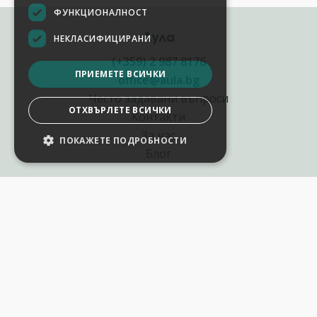
ФУНКЦИОНАЛНОСТ
Аула
НЕКЛАСИФИЦИРАНИ
(+359) 2 987 8176
ПРИЕМЕТЕ ВСИЧКИ
office@aula.bg
Често задавани въпроси
ОТХВЪРЛЕТЕ ВСИЧКИ
Контакти
За нас
ПОКАЖЕТЕ ПОДРОБНОСТИ
НАСТРОЙКИ НА БИСКВИТКИТЕ
Блог
Полезни връзки
Създай курс за Аула
Фирмени обучения
Събития и уебинари
Цени Аула Абонамент
Подари ваучер