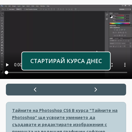
СТАРТИРАЙ КУРСА ДНЕС
Тайните на Photoshop CS6
В курса "Тайните на
Photoshop" ще усвоите умението да
създавате и редактирате изображения с
помощта на водещия графичен софтуер