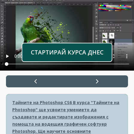
СТАРТИРАЙ КУРСА ДНЕС
Тайните на Photoshop CS6
В курса "Тайните на
Photoshop" ще усвоите умението да
създавате и редактирате изображения с
помощта на водещия графичен софтуер
Photoshop. Ще научите основните