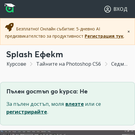
Прескочи към основното съдържание
Прескочи към навигацията
ВХОД
Безплатно! Онлайн събитие: 5-дневно AI
×
предизвикателство за продуктивност
Регистрация тук
.
Splash Ефект
Курсове
Тайните на Photoshop CS6
Седмица 6 - Как се прави във Photoshop
Пълен достъп до курса: Не
За пълен достъп, моля
влезте
или се
регистрирайте
.