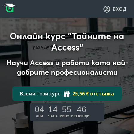
Прескочи към основното съдържание
Прескочи към навигацията
ВХОД
Онлайн курс "Тайните на
Access"
Научи Access и работи като най-
добрите професионалисти
Вземи този курс
25,56 € отстъпка
04
14
55
45
ДНИ
ЧАСА
МИНУТИ
СЕКУНДИ