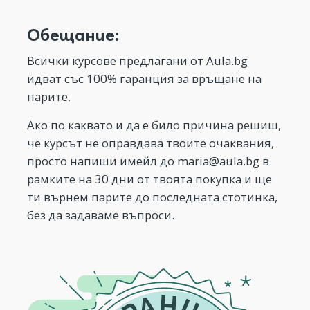
Обещание:
Всички курсове предлагани от Aula.bg
идват със 100% гаранция за връщане на
парите.
Ако по каквато и да е било причина решиш,
че курсът не оправдава твоите очаквания,
просто напиши имейл до
maria@aula.bg
в
рамките на 30 дни от твоята покупка и ще
ти върнем парите до последната стотинка,
без да задаваме въпроси.