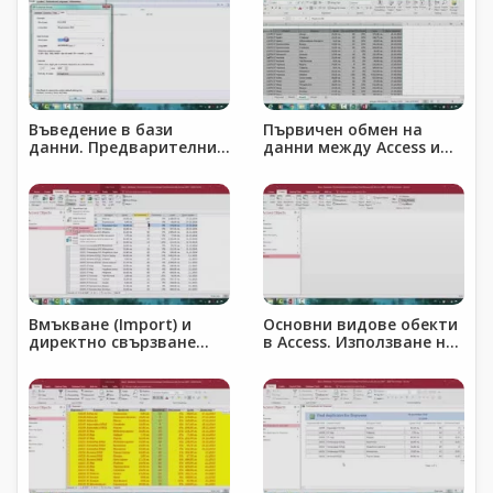
Въведение в бази
Първичен обмен на
данни. Предварителни
данни между Access и
настройки
Excel
Вмъкване (Import) и
Основни видове обекти
директно свързване
в Access. Използване на
(Link) с файл от Excel
вградения помощник за
създаване на обекти