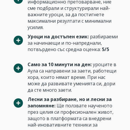
информационно претоварване, ние
сме подбрали и структурирали най-
важните уроци, за да постигнете
максимални резултати с минимални
усилия.
Уроци на достъпен език:
разбираеми
за начинаещи и по-напреднали,
потвърдено със средна оценка:
5/5
Само за 10 минути на ден:
уроците в
Аула са направени за заети, работещи
хора, които нямат време. При нас
може да развивате уменията си, дори
да сте много заети.
Лесни за разбиране, но и лесни за
запомняне:
Ще ползвате наученото
през целия си професионален живот,
защото в платформата са внедрени
най-иновативните техники за