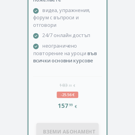
видеа, упражнения,
форум с въпроси и
отговори
24/7 онлайн достъп
неограничено
повторение на уроци
във
всички основни курсове
183
.55
€
-25.56 €
157
.99
€
ВЗЕМИ АБОНАМЕНТ