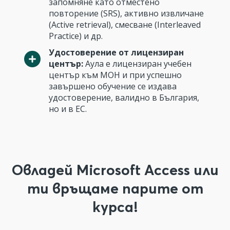
запомняне като отместено
повторение (SRS), активно извличане
(Active retrieval), смесване (Interleaved
Practice) и др.
Удостоверение от лицензиран
център:
Аула е лицензиран учебен
център към МОН и при успешно
завършено обучение се издава
удостоверение, валидно в България,
но и в ЕС.
Овладей Microsoft Access или
ти връщаме парите от
курса!