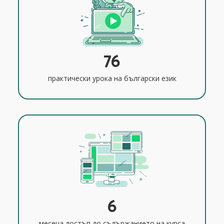
76
практически урока на български език
6
месеца достъп до съдържанието на курса