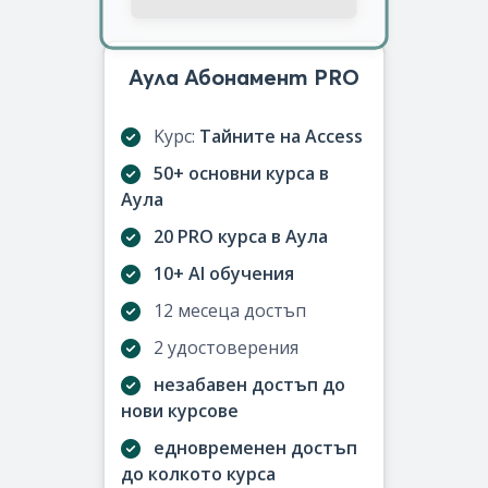
Аула Абонамент PRO
Kурс:
Тайните на Access
50+ основни курса в
Аула
20 PRO курса в Аула
10+ AI обучения
12 месеца достъп
2 удостоверения
незабавен достъп до
нови курсове
едновременен достъп
до колкото курса