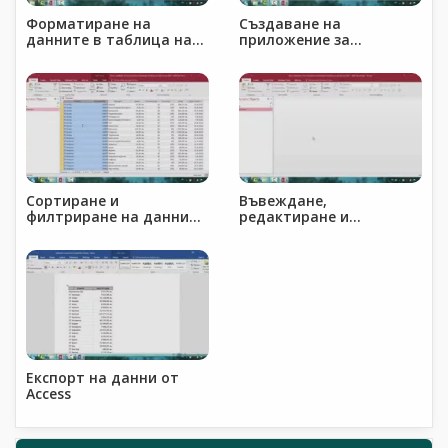
Форматиране на
Създаване на
данните в таблица на
приложение за
Access
намиране на дублирани
редове в таблица на
Excel (Find Duplicates)
Сортиране и
Въвеждане,
филтриране на данните
редактиране и
в таблица на Access
изтриване на данни в
таблица на Access
Експорт на данни от
Access