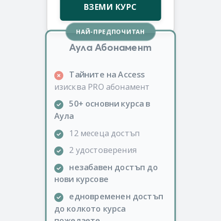
ВЗЕМИ КУРС
НАЙ-ПРЕДПОЧИТАН
Аула Абонамент
Тайните на Access
изисква PRO абонамент
50+ основни курса в
Аула
12 месеца достъп
2 удостоверения
незабавен достъп до
нови курсове
едновременен достъп
до колкото курса
пожелаете