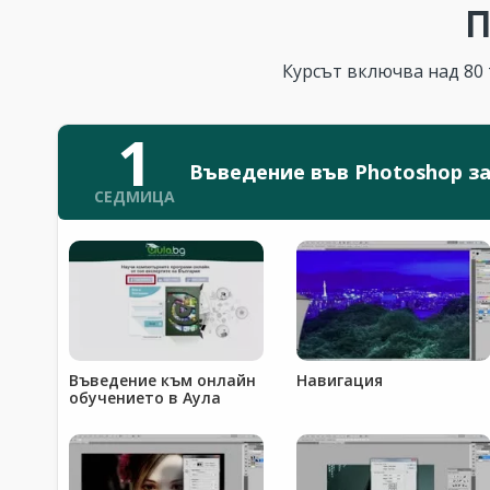
П
Курсът включва над 80 
1
Въведение във Photoshop за
СЕДМИЦА
Въведение към онлайн
Навигация
обучението в Аула