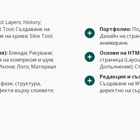
 Layers; History;
xt Tool; Създаване на
Портфолио:
Под
на криви; Slice Tool;
Дизайн на стран
анимиране.
я):
Бленди; Рисуване;
Основи на HTML
а на компресия и шум;
страница (Layou
Икони; Лого; Материал
Допълнение); Ст
Редакция и съ
фази, структура,
Създаване на W
екти върху слоевете;
директно на сър