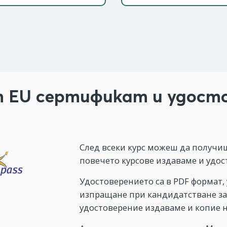
 EU сертификат и удост
След всеки курс можеш да получиш
повечето курсове издаваме и удос
Удостоверението са в PDF формат,
изпращане при кандидатстване за
удостоверение издаваме и копие н