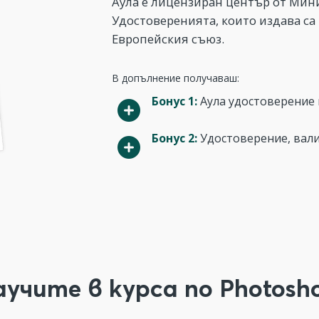
Аула е лицензиран център от Мини
Удостоверенията, които издава са
Европейския съюз.
В допълнение получаваш:
Бонус 1:
Аула удостоверение н
Бонус 2:
Удостоверение, вали
учите в курса по Photosh