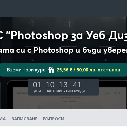
 "Photoshop за Уеб Ди
та си с Photoshop и бъди увер
Вземи този курс
25,56 € / 50,00 лв. отстъпка
01
10
13
40
ДНИ
ЧАСА
МИНУТИ
СЕКУНДИ
МА
ЗАПИСВАНЕ
ВЪПРОСИ