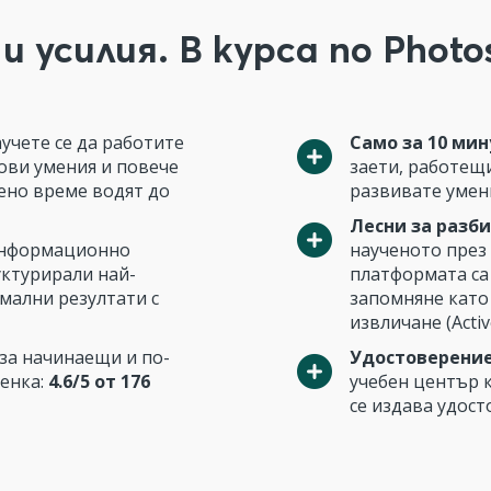
 усилия. В курса по Phot
аучете се да работите
Само за 10 мин
ови умения и повече
заети, работещи
лено време водят до
развивате умени
Лесни за разби
информационно
наученото през
уктурирали най-
платформата са
мални резултати с
запомняне като
извличане (Active
за начинаещи и по-
Удостоверение
ценка:
4.6/5 от 176
учебен център 
се издава удост