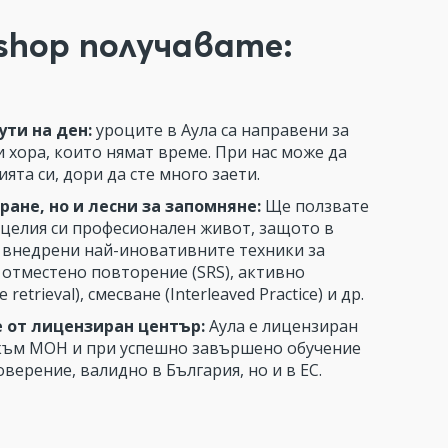
oshop получавате:
ути на ден:
уроците в Аула са направени за
 хора, които нямат време. При нас може да
ята си, дори да сте много заети.
ране, но и лесни за запомняне:
Ще ползвате
 целия си професионален живот, защото в
 внедрени най-иновативните техники за
 отместено повторение (SRS), активно
 retrieval), смесване (Interleaved Practice) и др.
 от лицензиран център:
Аула е лицензиран
към МОН и при успешно завършено обучение
оверение, валидно в България, но и в ЕС.