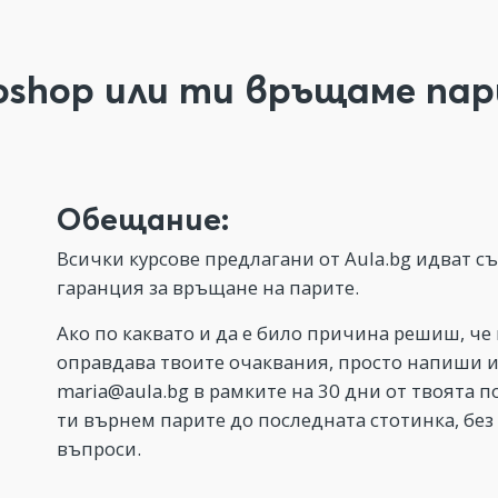
oshop или ти връщаме пар
Обещание:
Всички курсове предлагани от Aula.bg идват с
гаранция за връщане на парите.
Ако по каквато и да е било причина решиш, че 
оправдава твоите очаквания, просто напиши 
maria@aula.bg
в рамките на 30 дни от твоята п
ти върнем парите до последната стотинка, без
въпроси.