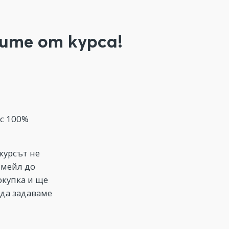
ите от курса!
ъс 100%
курсът не
имейл до
окупка и ще
 да задаваме