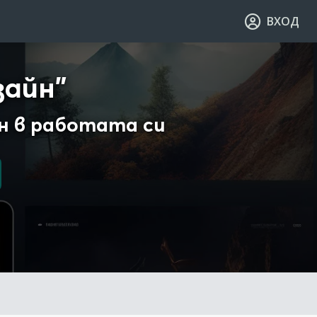
ВХОД
зайн"
ен в работата си