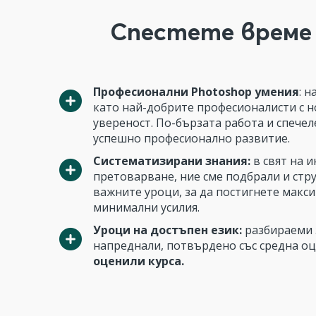
Спестете време и
Професионални Photoshop умения
: н
като най-добрите професионалисти с н
увереност. По-бързата работа и спече
успешно професионално развитие.
Систематизирани знания:
в свят на 
претоварване, ние сме подбрали и стр
важните уроци, за да постигнете макси
минимални усилия.
Уроци на достъпен език:
разбираеми 
напреднали, потвърдено със средна о
оценили курса.