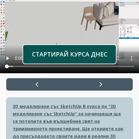
СТАРТИРАЙ КУРСА ДНЕС
3D моделиране със SketchUp
В курса по "3D
моделиране със SketchUp" за начинаещи ще
се потопите във вълшебния свят на
триизмерното проектиране. Ще откриете как
да пресъздадете своите идеи в реални 3D