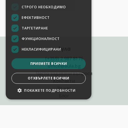
СТРОГО НЕОБХОДИМО
ЕФЕКТИВНОСТ
ТАРГЕТИРАНЕ
ФУНКЦИОНАЛНОСТ
Аула
НЕКЛАСИФИЦИРАНИ
(+359) 2 987 8176
ПРИЕМЕТЕ ВСИЧКИ
office@aula.bg
Често задавани въпроси
ОТХВЪРЛЕТЕ ВСИЧКИ
Контакти
За нас
НАСТРОЙКИ НА БИСКВИТКИТЕ
Блог
Полезни връзки
Създай курс за Аула
Фирмени обучения