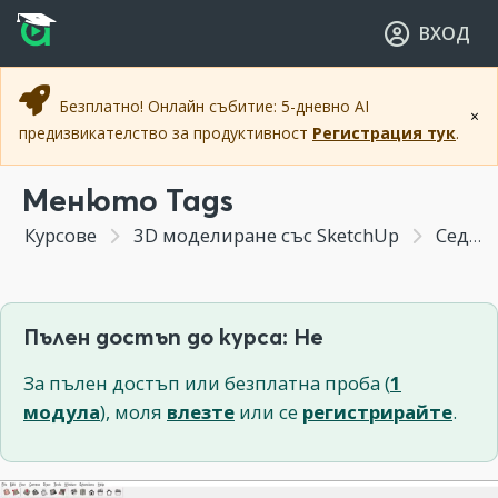
Прескочи към основното съдържание
Прескочи към навигацията
ВХОД
Безплатно! Онлайн събитие: 5-дневно AI
×
предизвикателство за продуктивност
Регистрация тук
.
Менюто Tags
Курсове
3D моделиране със SketchUp
Седмица 5 - Принцип на Solid моделите
Пълен достъп до курса: Не
За пълен достъп или безплатна проба (
1
модула
), моля
влезте
или се
регистрирайте
.