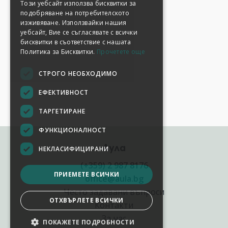
Този уебсайт използва бисквитки за
подобряване на потребителското
изживяване. Използвайки нашия
уебсайт, Вие се съгласявате с всички
бисквитки в съответствие с нашата
Политика за Бисквитки.
Прочетете още
СТРОГО НЕОБХОДИМО
ЕФЕКТИВНОСТ
ТАРГЕТИРАНЕ
ФУНКЦИОНАЛНОСТ
Аула
НЕКЛАСИФИЦИРАНИ
(+359) 2 987 8176
ПРИЕМЕТЕ ВСИЧКИ
office@aula.bg
Често задавани въпроси
ОТХВЪРЛЕТЕ ВСИЧКИ
Контакти
За нас
ПОКАЖЕТЕ ПОДРОБНОСТИ