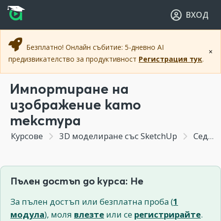
Прескочи към основното съдържание
Прескочи към навигацията
ВХОД
Безплатно! Онлайн събитие: 5-дневно AI
×
предизвикателство за продуктивност
Регистрация тук
.
Импортиране на
изображение като
текстура
Курсове
3D моделиране със SketchUp
Седмица 7 - Текстуриране и материали
Пълен достъп до курса: Не
За пълен достъп или безплатна проба (
1
модула
), моля
влезте
или се
регистрирайте
.