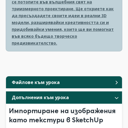
се потопите във вълшебния свят на
триизмерното проектиране. Ще откриете как
да пресъздадете своите идеи в реални 3D
модели, разширявайки креативността си и
придобивайки умения, които ще ви помогнат
във всяко бъдещо творческо
предизвикателство.
Файлове към урока
Допълнения към урока
Импортиране на изображения
като текстури в SketchUp