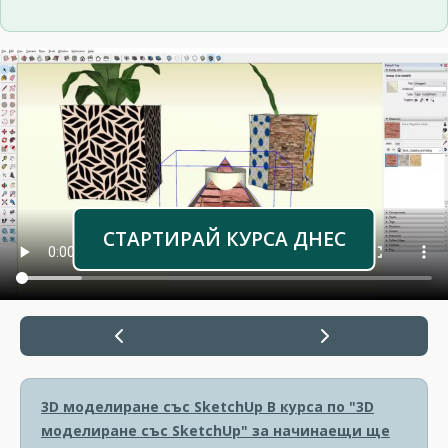
СТАРТИРАЙ КУРСА ДНЕС
3D моделиране със SketchUp
В курса по "3D
моделиране със SketchUp" за начинаещи ще