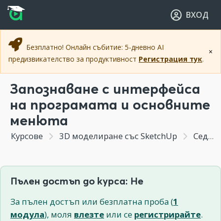
Прескочи към основното съдържание
Прескочи към навигацията
ВХОД
Безплатно! Онлайн събитие: 5-дневно AI
×
предизвикателство за продуктивност
Регистрация тук
.
Запознаване с интерфейса
на програмата и основните
менюта
Курсове
3D моделиране със SketchUp
Седмица 1 - Основи на Sketchup
Пълен достъп до курса: Не
За пълен достъп или безплатна проба (
1
модула
), моля
влезте
или се
регистрирайте
.