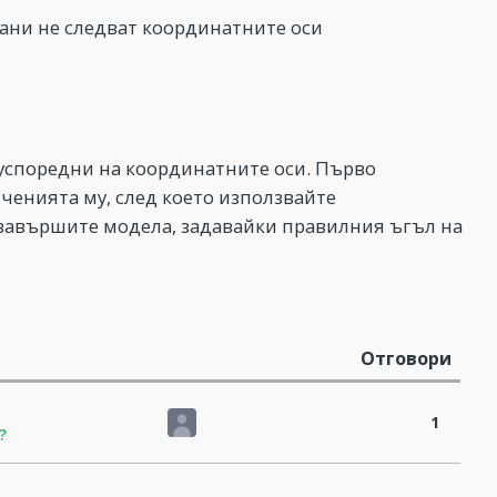
ани не следват координатните оси
 успоредни на координатните оси. Първо
ченията му, след което използвайте
 завършите модела, задавайки правилния ъгъл на
Отговори
1
?