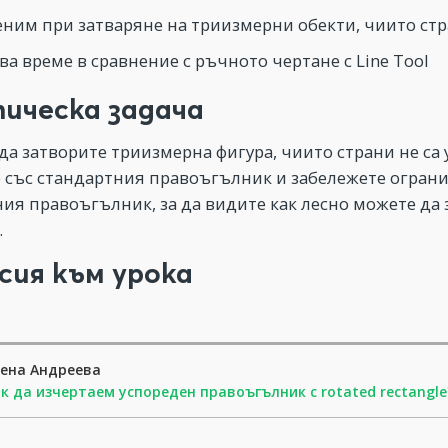
ним при затваряне на триизмерни обекти, чиито стр
ва време в сравнение с ръчното чертане с Line Tool
ическа задача
да затворите триизмерна фигура, чиито страни не са
 със стандартния правоъгълник и забележете ограни
ия правоъгълник, за да видите как лесно можете да
.
сия към урока
ена Андреева
к да изчертаем успореден правоъгълник с rotated rectangle