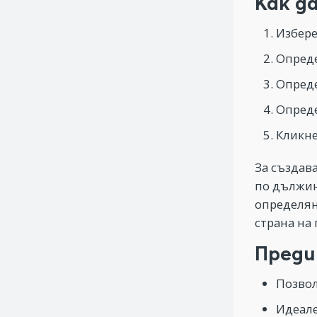
Как д
Избере
Опреде
Опреде
Опреде
Кликне
За създава
по дължин
определян
страна на
Преди
Позвол
Идеале