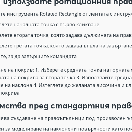
а използвате ротационния прав
те инструмента Rotated Rectangle от лентата с инстр
лете началната точка с първо кликване
лете втората точка, която задава дължината на пра
лете третата точка, която задава ъгъла на завъртан
те, за да завършите командата
не на покрив: 1. Изберете средната точка на горната
ата на покрива за втора точка 3. Използвайте средна
е на наклона 4. Изтеглете до желаната височина и кл
 покрива
мства пред стандартния прав
ява създаване на правоъгълници под произволен ъ
н за моделиране на наклонени повърхности като по