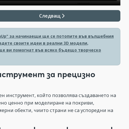
Следващ
chUp" за начинаещи ще се потопите във вълшебния
адете своите идеи в реални 3D модели,
ще ви помогнат във всяко бъдещо творческо
нструмент за прецизно
н инструмент, който позволява създаването на
ено ценно при моделиране на покриви,
ерни обекти, чиито страни не са успоредни на