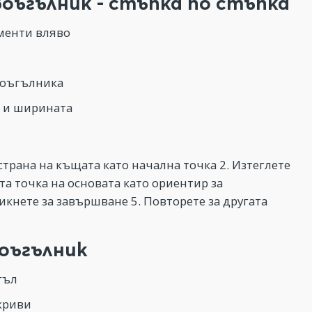
оъгълник - стъпка по стъпка
ументи вляво
воъгълника
е и ширината
 страна на къщата като начална точка 2. Изтеглете
та точка на основата като ориентир за
икнете за завършване 5. Повторете за другата
оъгълник
гъл
криви