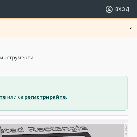
ВХОД
×
 инструменти
те
или се
регистрирайте
.