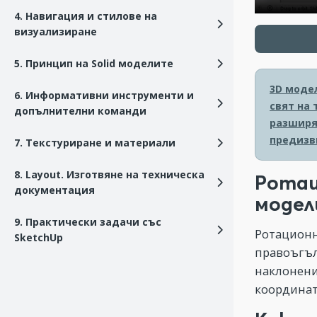
4. Навигация и стилове на
визуализиране
5. Принцип на Solid моделите
3D моде
6. Информативни инструменти и
свят на
допълнителни команди
разширя
предизв
7. Текстуриране и материали
8. Layout. Изготвяне на техническа
Ротац
документация
модел
9. Практически задачи със
Ротационн
SketchUp
правоъгъл
наклонени
координат