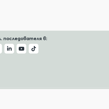
л. последователя в:
Условия за ползване
Политика за поверителност
ude, Copilot и други.