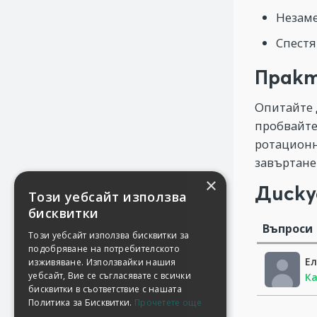
Незаме
Спестя
Практ
Опитайте 
пробвайте
ротационн
завъртане
×
Диску
Този уебсайт използва
бисквитки
Въпроси
Този уебсайт използва бисквитки за
подобряване на потребителското
Ел
изживяване. Използвайки нашия
уебсайт, Вие се съгласявате с всички
Ка
бисквитки в съответствие с нашата
Политика за Бисквитки.
Прочетете още