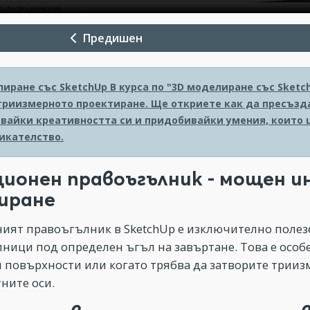
Предишен
лиране със SketchUp
В курса по "3D моделиране със Sket
 триизмерното проектиране. Ще откриете как да пресъзд
вайки креативността си и придобивайки умения, които 
икателство.
ионен правоъгълник - мощен и
иране
ият правоъгълник в SketchUp е изключително полезе
ници под определен ъгъл на завъртане. Това е особ
 повърхности или когато трябва да затворите триизм
ните оси.