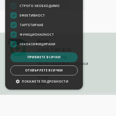
СТРОГО НЕОБХОДИМО
ЕФЕКТИВНОСТ
ТАРГЕТИРАНЕ
ФУНКЦИОНАЛНОСТ
Аула
НЕКЛАСИФИЦИРАНИ
(+359) 2 987 8176
office@aula.bg
ПРИЕМЕТЕ ВСИЧКИ
Често задавани въпроси
Контакти
ОТХВЪРЛЕТЕ ВСИЧКИ
За нас
ПОКАЖЕТЕ ПОДРОБНОСТИ
Блог
НАСТРОЙКИ НА БИСКВИТКИТЕ
2012-2026
©
AULA.bg
Всички права запазени.
Aula.bg е онлайн платформа за софтуерни и AI обучения в България,