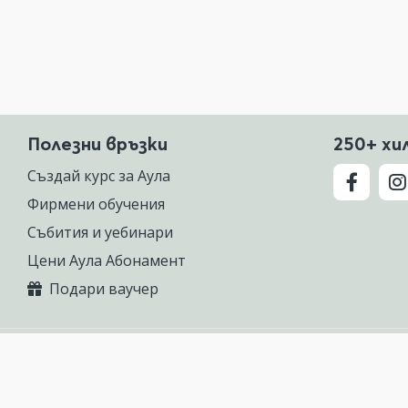
Полезни връзки
250+ хи
Създай курс за Аула
Фирмени обучения
Събития и уебинари
Цени Аула Абонамент
Подари ваучер
 предлагаща курсове по Excel, Photoshop, AutoCAD, ChatGPT, Gemini, Cla