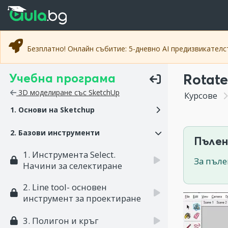
Прескочи към основното съдържание
Прескочи към навигацията
Безплатно! Онлайн събитие: 5-дневно AI предизвикател
Учебна програма
Rotate
3D моделиране със SketchUp
Курсове
1. Основи на Sketchup
2. Базови инструменти
Пълен
1. Инструмента Select.
За пъле
Начини за селектиране
2. Line tool- основен
инструмент за проектиране
3. Полигон и кръг