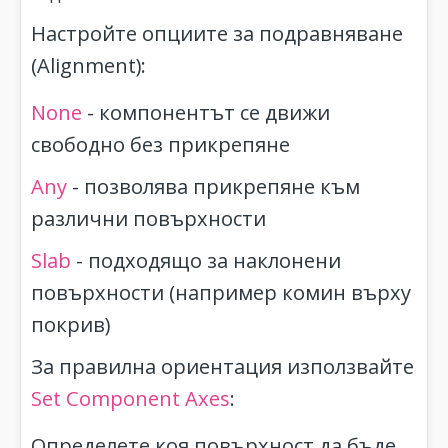
Настройте опциите за подравняване
(Alignment):
None
- компонентът се движи
свободно без прикрепяне
Any
- позволява прикрепяне към
различни повърхности
Slab
- подходящо за наклонени
повърхности (например комин върху
покрив)
За правилна ориентация използвайте
Set Component Axes
:
Определете коя повърхност да бъде