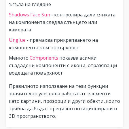
ъгъла на гледане
Shadows Face Sun
- контролира дали сянката
на компонента следва слънцето или
камерата
Unglue
- премахва прикрепването на
компонента към повърхност
Менюто
Components
показва всички
създадени компоненти с икони, отразяващи
водещата повърхност
Правилното използване на тези функции
значително улеснява работата с елементи
като картини, прозорци и други обекти, които
трябва да бъдат прецизно позиционирани в
3D пространството.