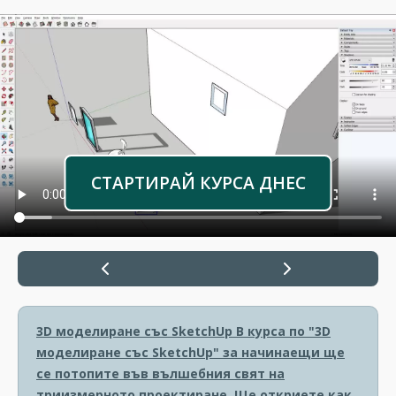
СТАРТИРАЙ КУРСА ДНЕС
3D моделиране със SketchUp
В курса по "3D
моделиране със SketchUp" за начинаещи ще
се потопите във вълшебния свят на
триизмерното проектиране. Ще откриете как