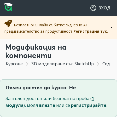
Прескочи към основното съдържание
Прескочи към навигацията
ВХОД
Безплатно! Онлайн събитие: 5-дневно AI
×
предизвикателство за продуктивност
Регистрация тук
.
Модификация на
компоненти
Курсове
3D моделиране със SketchUp
Седмица 5 - Принцип на Solid моделите
Пълен достъп до курса: Не
За пълен достъп или безплатна проба (
1
модула
), моля
влезте
или се
регистрирайте
.