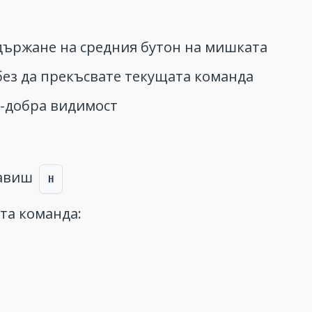
държане на средния бутон на мишката
без да прекъсвате текущата команда
о-добра видимост
лавиш
H
ата команда: