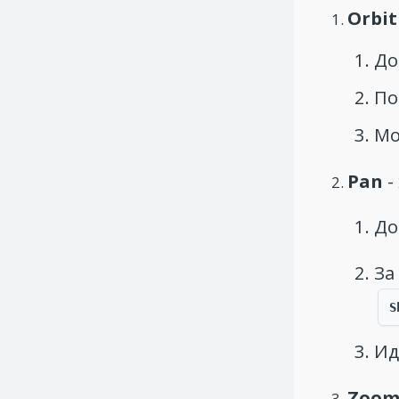
Orbit
До
По
Мо
Pan
-
До
За
S
Ид
Zoo