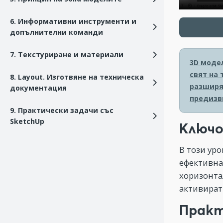
6. Информативни инструменти и
допълнителни команди
7. Текстуриране и материали
3D моде
свят на
8. Layout. Изготвяне на техническа
разширя
документация
предизв
9. Практически задачи със
SketchUp
Ключо
В този уро
ефективнат
хоризонта
активират
Практ