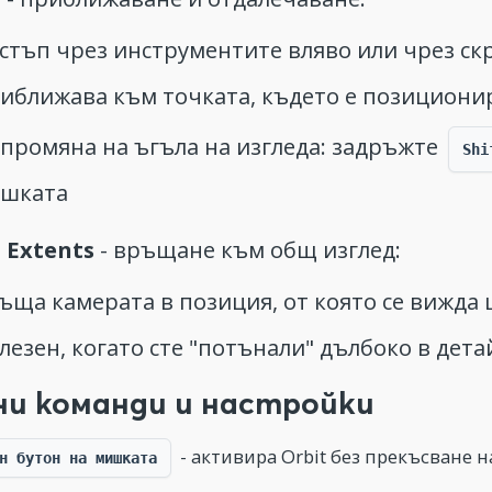
стъп чрез инструментите вляво или чрез ск
иближава към точката, където е позициони
 промяна на ъгъла на изгледа: задръжте
Shi
шката
 Extents
- връщане към общ изглед:
ъща камерата в позиция, от която се вижда 
лезен, когато сте "потънали" дълбоко в дет
ни команди и настройки
- активира Orbit без прекъсване 
н бутон на мишката