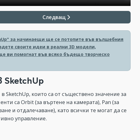
Следващ
chUp" за начинаещи ще се потопите във вълшебния
адете своите идеи в реални 3D модели,
ще ви помогнат във всяко бъдещо творческо
 SketchUp
в SketchUp, които са от съществено значение за
ти са Orbit (за въртене на камерата), Pan (за
не и отдалечаване), като всички те могат да се
тивно управление.