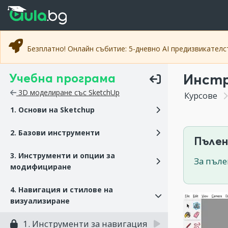
Прескочи към основното съдържание
Прескочи към навигацията
Безплатно! Онлайн събитие: 5-дневно AI предизвикател
Учебна програма
Инстр
3D моделиране със SketchUp
Курсове
1. Основи на Sketchup
2. Базови инструменти
Пълен
3. Инструменти и опции за
За пъле
модифициране
4. Навигация и стилове на
визуализиране
1. Инструменти за навигация