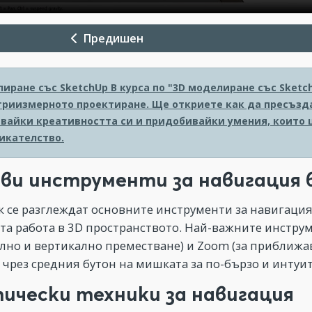
Предишен
лиране със SketchUp
В курса по "3D моделиране със Sket
 триизмерното проектиране. Ще откриете как да пресъзд
вайки креативността си и придобивайки умения, които 
икателство.
ви инструменти за навигация в
к се разглеждат основните инструменти за навигация 
а работа в 3D пространството. Най-важните инструмен
лно и вертикално преместване) и Zoom (за приближава
 чрез средния бутон на мишката за по-бързо и интуи
ически техники за навигация