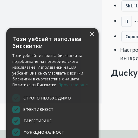
Shift
-
H
×
Скрол
Този уебсайт използва
бисквитки
Настро
Този уебсайт използва бисквитки за
интер
подобряване на потребителското
изживяване. Използвайки нашия
Диску
уебсайт, Вие се съгласявате с всички
бисквитки в съответствие с нашата
Политика за Бисквитки.
Прочетете още
СТРОГО НЕОБХОДИМО
ЕФЕКТИВНОСТ
ТАРГЕТИРАНЕ
ФУНКЦИОНАЛНОСТ