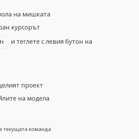
рола на мишката
ран курсорът
и теглете с левия бутон на
ft
целият проект
айлите на модела
на текущата команда