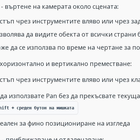
- въртене на камерата около сцената:
стъп чрез инструментите вляво или чрез за
зволява да видите обекта от всички страни 
же да се използва по време на чертане за п
 хоризонтално и вертикално преместване:
стъп чрез инструментите вляво или чрез к
 да използвате Pan без да прекъсвате текущ
hift + среден бутон на мишката
еален за фино позициониране на изгледа
m
- приближаване и отдалечаване: