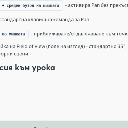
- активира Pan без прекъ
 + среден бутон на мишката
 стандартна клавишна команда за Pan
- приближаване/отдалечаване към точка
 на мишката
йка на Field of View (поле на изглед) - стандартно 35°
иорни сцени
сия към урока