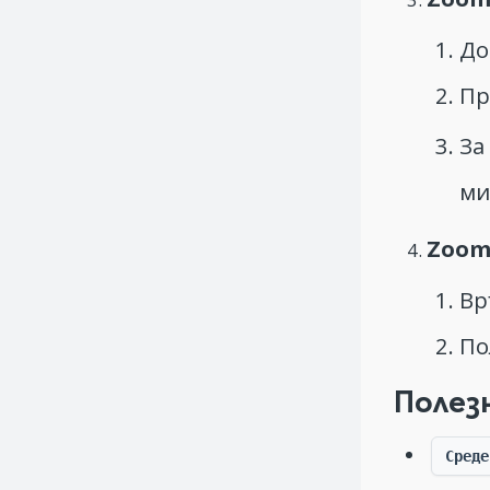
До
Пр
За
ми
Zoom
Вр
По
Полез
Среде