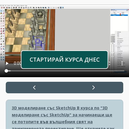
СТАРТИРАЙ КУРСА ДНЕС
3D моделиране със SketchUp
В курса по "3D
моделиране със SketchUp" за начинаещи ще
се потопите във вълшебния свят на
триизмерното проектиране. Ще откриете как