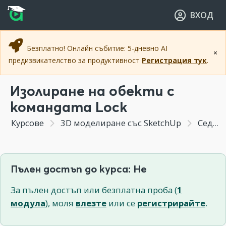
Прескочи към основното съдържание
Прескочи към навигацията
ВХОД
Безплатно! Онлайн събитие: 5-дневно AI
×
предизвикателство за продуктивност
Регистрация тук
.
Изолиране на обекти с
командата Lock
Курсове
3D моделиране със SketchUp
Седмица 6 - Информативни инструменти и допълнителни команди
Пълен достъп до курса: Не
За пълен достъп или безплатна проба (
1
модула
), моля
влезте
или се
регистрирайте
.