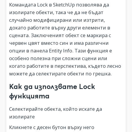
Командата Lock в SketchUp позволява да
изолирате обекти, така че да не бъдат
случайно модифицирани или изтрити,
докато работите върху други елементи в
сцената. Заключеният обект се маркира с
червен цвят вместо син и има различни
опции в панела Entity Info. Тази функция е
особено полезна при сложни сцени или
когато работите в перспектива, където лесно
можете да селектирате обекти по грешка.
Как да използвате Lock
функцията
Селектирайте обекта, който искате да
изолирате
Кликнете с десен бутон върху него