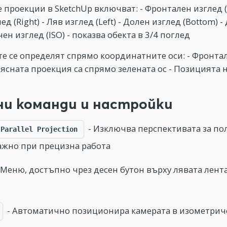
проекции в SketchUp включват: - Фронтален изглед (Fro
ед (Right) - Ляв изглед (Left) - Долен изглед (Bottom) 
н изглед (ISO) - показва обекта в 3/4 поглед
е се определят спрямо координатните оси: - Фронтал
дясната проекция са спрямо зелената ос - Позицията 
ни команди и настройки
- Изключва перспективата за пол
 Parallel Projection
ажно при прецизна работа
 Меню, достъпно чрез десен бутон върху лявата лен
- Автоматично позиционира камерата в изометриче