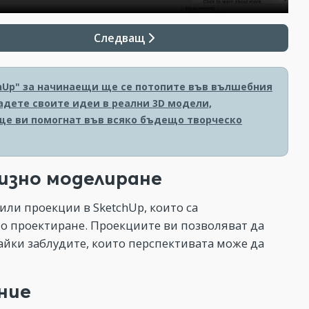
Следващ
chUp" за начинаещи ще се потопите във вълшебния
адете своите идеи в реални 3D модели,
ще ви помогнат във всяко бъдещо творческо
цизно моделиране
 или проекции в SketchUp, които са
о проектиране. Проекциите ви позволяват да
айки заблудите, които перспективата може да
ние