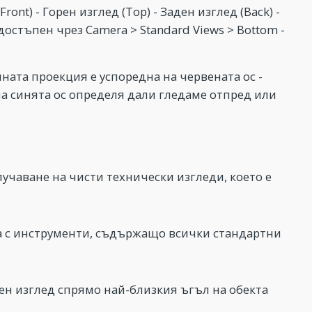
nt) - Горен изглед (Top) - Заден изглед (Back) -
- достъпен чрез Camera > Standard Views > Bottom -
ната проекция е успоредна на червената ос -
на синята ос определя дали гледаме отпред или
учаване на чисти технически изгледи, което е
та с инструменти, съдържащо всички стандартни
н изглед спрямо най-близкия ъгъл на обекта