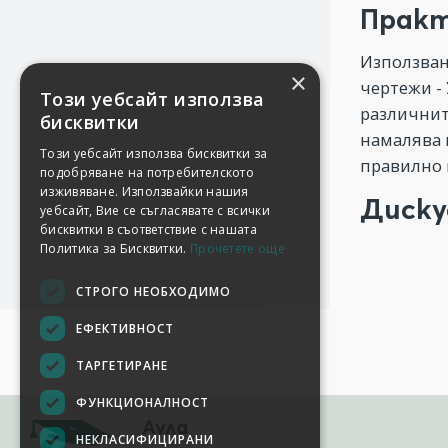
Практ
Използван
×
чертежи -
Този уебсайт използва
различнит
бисквитки
намалява 
Този уебсайт използва бисквитки за
правилно 
подобряване на потребителското
изживяване. Използвайки нашия
Диску
уебсайт, Вие се съгласявате с всички
бисквитки в съответствие с нашата
Политика за Бисквитки.
Прочетете още
СТРОГО НЕОБХОДИМО
ЕФЕКТИВНОСТ
ТАРГЕТИРАНЕ
ФУНКЦИОНАЛНОСТ
Аула
НЕКЛАСИФИЦИРАНИ