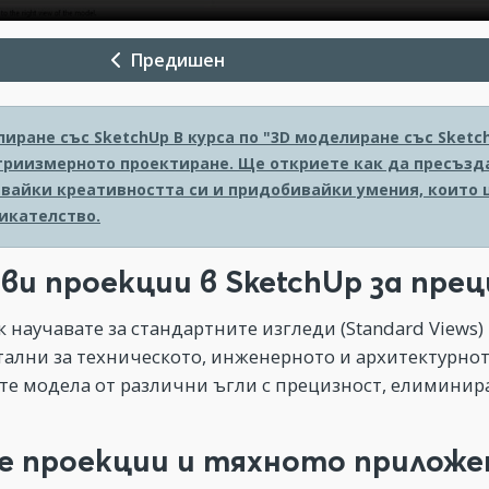
Предишен
лиране със SketchUp
В курса по "3D моделиране със Sket
 триизмерното проектиране. Ще откриете как да пресъзд
вайки креативността си и придобивайки умения, които 
икателство.
ви проекции в SketchUp за пре
к научавате за стандартните изгледи (Standard Views)
ални за техническото, инженерното и архитектурнот
те модела от различни ъгли с прецизност, елиминир
е проекции и тяхното приложе