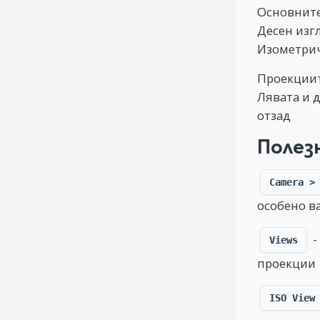
Основните 
Десен изгл
Изометриче
Проекциит
Лявата и 
отзад
Полез
Camera >
особено в
-
Views
проекции
ISO View