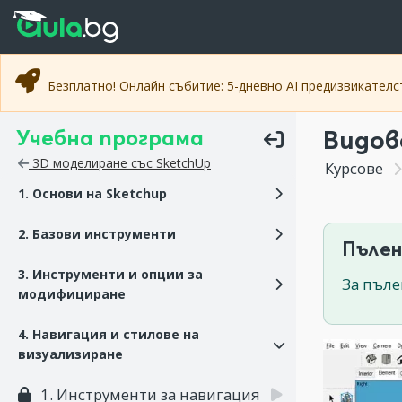
Прескочи към основното съдържание
Прескочи към навигацията
Безплатно! Онлайн събитие: 5-дневно AI предизвикател
Учебна програма
Видов
3D моделиране със SketchUp
Курсове
1. Основи на Sketchup
2. Базови инструменти
Пълен
3. Инструменти и опции за
За пъле
модифициране
4. Навигация и стилове на
визуализиране
1. Инструменти за навигация