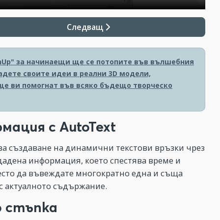
Следващ
chUp" за начинаещи ще се потопите във вълшебния
адете своите идеи в реални 3D модели,
ще ви помогнат във всяко бъдещо творческо
ация с AutoText
ява създаване на динамични текстови връзки чрез
дадена информация, което спестява време и
есто да въвеждате многократно една и съща
 с актуалното съдържание.
о стъпка