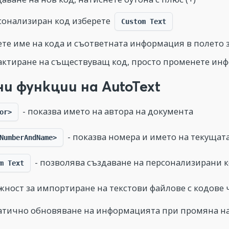
сонализиран код изберете
Custom Text
те име на кода и съответната информация в полето з
актиране на съществуващ код, просто променете инф
ни функции на AutoText
- показва името на автора на документа
or>
- показва номера и името на текущат
NumberAndName>
- позволява създаване на персонализирани 
m Text
ност за импортиране на текстови файлове с кодове 
тично обновяване на информацията при промяна на