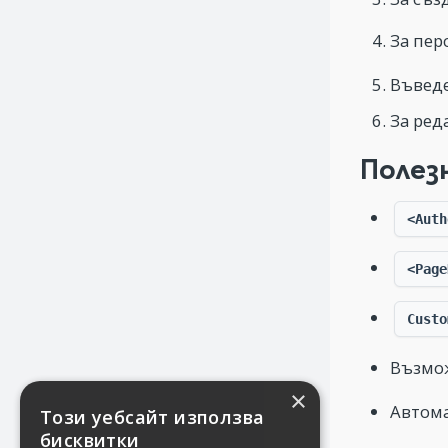
За пер
Въведе
За ред
Полез
<Auth
<Page
Custo
Възмож
×
Автома
Този уебсайт използва
бисквитки