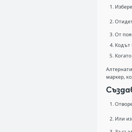
Избере
Отиде
От поя
Кодът 
Когато
Алтернати
маркер, к
Създа
Отвор
Или и
За съз