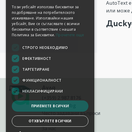
AutoText 
Този уебсайт използва бисквитки за
или може 
подобряване на потребителското
изживяване. Използвайки нашия
Диску
уебсайт, Вие се съгласявате с всички
бисквитки в съответствие с нашата
Политика за Бисквитки.
Прочетете още
СТРОГО НЕОБХОДИМО
ЕФЕКТИВНОСТ
ТАРГЕТИРАНЕ
ФУНКЦИОНАЛНОСТ
Аула
НЕКЛАСИФИЦИРАНИ
(+359) 2 987 8176
office@aula.bg
ПРИЕМЕТЕ ВСИЧКИ
Често задавани въпроси
Контакти
ОТХВЪРЛЕТЕ ВСИЧКИ
За нас