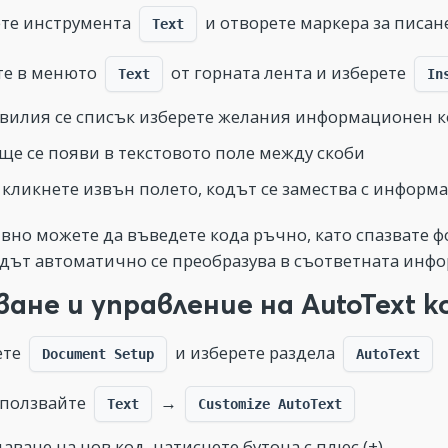
те инструмента
и отворете маркера за писан
Text
те в менюто
от горната лента и изберете
Text
In
вилия се списък изберете желания информационен ко
ще се появи в текстовото поле между скоби
 кликнете извън полето, кодът се замества с информа
вно можете да въведете кода ръчно, като спазвате фо
одът автоматично се преобразува в съответната инф
ване и управление на AutoText к
ете
и изберете раздела
Document Setup
AutoText
зползвайте
→
Text
Customize AutoText
даване на нов код, натиснете бутона с плюс (+)