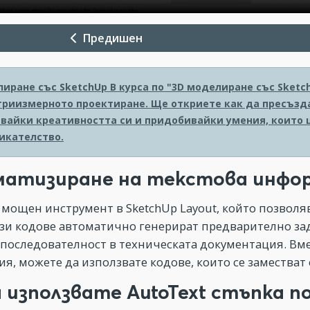
Предишен
лиране със SketchUp
В курса по "3D моделиране със Sket
 триизмерното проектиране. Ще откриете как да пресъзд
вайки креативността си и придобивайки умения, които 
икателство.
атизиране на текстова информ
е мощен инструмент в SketchUp Layout, който позвол
ези кодове автоматично генерират предварително за
 последователност в техническата документация. Вм
я, можете да използвате кодове, които се заместват
а използвате AutoText стъпка п