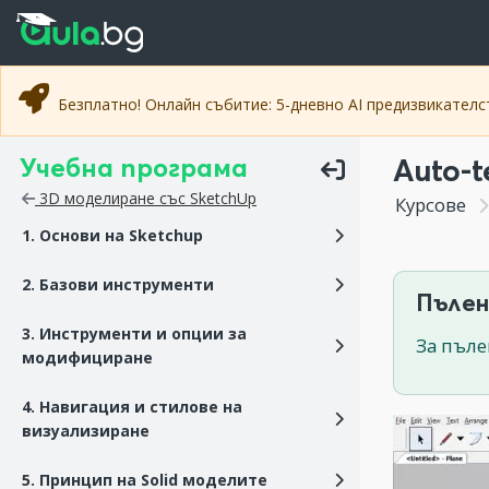
Прескочи към основното съдържание
Прескочи към навигацията
Безплатно! Онлайн събитие: 5-дневно AI предизвикател
Учебна програма
Auto-t
3D моделиране със SketchUp
Курсове
1. Основи на Sketchup
2. Базови инструменти
Пълен
3. Инструменти и опции за
За пъле
модифициране
4. Навигация и стилове на
визуализиране
5. Принцип на Solid моделите