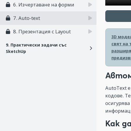
6. Изчертаване на форми
7. Auto-text
8. Презентация с Layout
3D моде
свят на
9. Практически задачи със
разширя
SketchUp
предизв
Автом
AutoText 
кодове. Т
осигурява
информаци
Как д