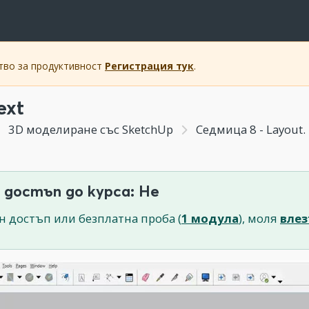
ство за продуктивност
Регистрация тук
.
ext
3D моделиране със SketchUp
Седмица 8 - Layout
 достъп до курса: Не
н достъп или безплатна проба (
1 модула
), моля
влез