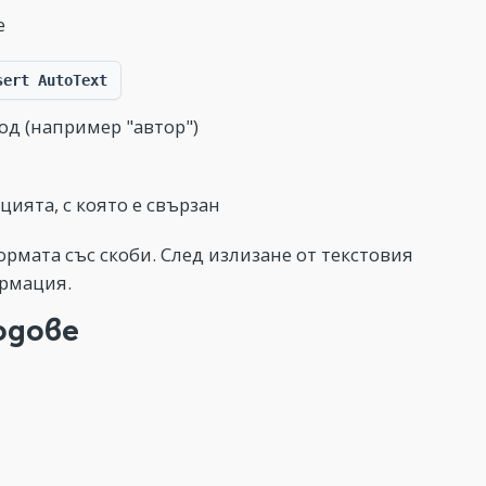
е
sert AutoText
д (например "автор")
цията, с която е свързан
рмата със скоби. След излизане от текстовия
ормация.
одове