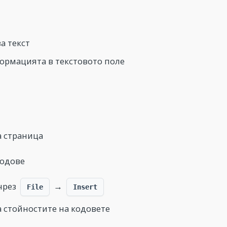
а текст
ормацията в текстовото поле
а страница
кодове
чрез
→
File
Insert
 стойностите на кодовете