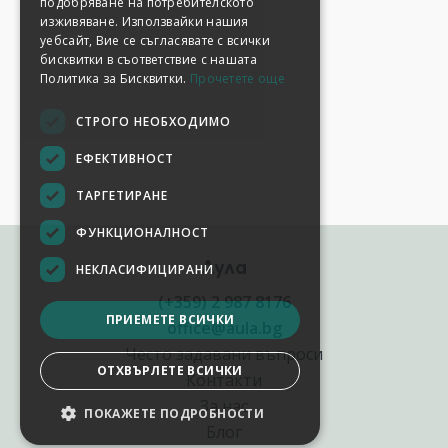
подобряване на потребителското
изживяване. Използвайки нашия
уебсайт, Вие се съгласявате с всички
бисквитки в съответствие с нашата
Политика за Бисквитки.
Прочетете още
СТРОГО НЕОБХОДИМО
ЕФЕКТИВНОСТ
ТАРГЕТИРАНЕ
ФУНКЦИОНАЛНОСТ
Аула
НЕКЛАСИФИЦИРАНИ
(+359) 2 987 8176
ПРИЕМЕТЕ ВСИЧКИ
office@aula.bg
Често задавани въпроси
ОТХВЪРЛЕТЕ ВСИЧКИ
Контакти
За нас
ПОКАЖЕТЕ ПОДРОБНОСТИ
НАСТРОЙКИ НА БИСКВИТКИТЕ
Блог