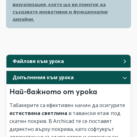
визуализация, което ще ви помогне да
създавате иновативни и функционални
дизайни.
Файлове към урока
Допълнения към урока
Най-важното от урока
Табакерите са ефективен начин да осигурите
естествена светлина
в тавански етаж под
скатен покрив. В Archicad те се поставят
директно върху покрива, като софтуерът
автоматично създава отвор и коректно ги