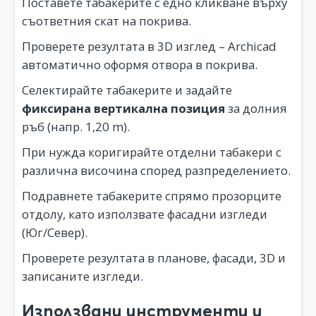
Поставете табакерите с едно кликване върху
съответния скат на покрива.
Проверете резултата в 3D изглед – Archicad
автоматично оформя отвора в покрива.
Селектирайте табакерите и задайте
фиксирана вертикална позиция
за долния
ръб (напр. 1,20 m).
При нужда коригирайте отделни табакери с
различна височина според разпределението.
Подравнете табакерите спрямо прозорците
отдолу, като използвате фасадни изгледи
(Юг/Север).
Проверете резултата в планове, фасади, 3D и
записаните изгледи.
Използвани инструменти и