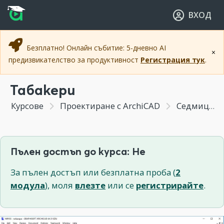
Прескочи към основното съдържание
Прескочи към навигацията
ВХОД
Безплатно! Онлайн събитие: 5-дневно AI
×
предизвикателство за продуктивност
Регистрация тук
.
Табакери
Курсове
Проектиране с ArchiCAD
Седмица 9 - Допълнителни тънкости при работа с ArchiCAD (Бонус Модул)
Пълен достъп до курса: Не
За пълен достъп или безплатна проба (
2
модула
), моля
влезте
или се
регистрирайте
.