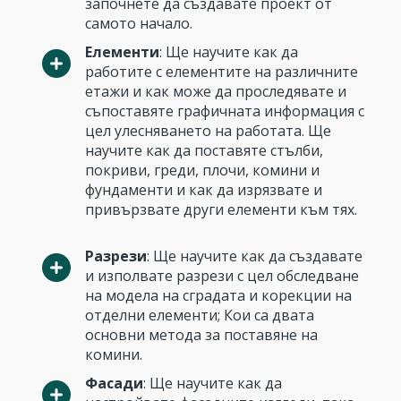
започнете да създавате проект от
самото начало.
Елементи
: Ще научите как да
работите с елементите на различните
етажи и как може да проследявате и
съпоставяте графичната информация с
цел улесняването на работата. Ще
научите как да поставяте стълби,
покриви, греди, плочи, комини и
фундаменти и как да изрязвате и
привързвате други елементи към тях.
Разрези
: Ще научите как да създавате
и изполвате разрези с цел обследване
на модела на сградата и корекции на
отделни елементи; Кои са двата
основни метода за поставяне на
комини.
Фасади
: Ще научите как да