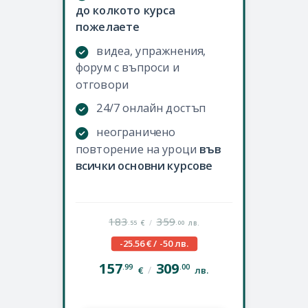
до колкото курса
пожелаете
видеа, упражнения,
форум с въпроси и
отговори
24/7 онлайн достъп
неограничено
повторение на уроци
във
всички основни курсове
183
359
/
.55
.00
€
лв.
-25.56 € / -50 лв.
157
309
.99
.00
/
€
лв.