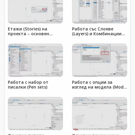
Етажи (Stories) на
Работа със Слоеве
проекта – основен
(Layers) и Комбинации
принцип на работа в
от Слоеве (Layer
ArchiCAD
Combinations)
Работа с набор от
Работа с опции за
писалки (Pen sets)
изглед на модела (Model
View Options)