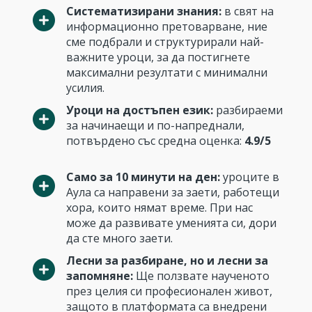
Систематизирани знания:
в свят на
информационно претоварване, ние
сме подбрали и структурирали най-
важните уроци, за да постигнете
максимални резултати с минимални
усилия.
Уроци на достъпен език:
разбираеми
за начинаещи и по-напреднали,
потвърдено със средна оценка:
4.9/5
Само за 10 минути на ден:
уроците в
Аула са направени за заети, работещи
хора, които нямат време. При нас
може да развивате уменията си, дори
да сте много заети.
Лесни за разбиране, но и лесни за
запомняне:
Ще ползвате наученото
през целия си професионален живот,
защото в платформата са внедрени