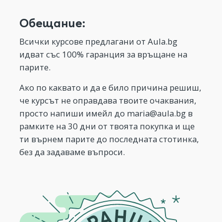
Обещание:
Всички курсове предлагани от Aula.bg
идват със 100% гаранция за връщане на
парите.
Ако по каквато и да е било причина решиш,
че курсът не оправдава твоите очаквания,
просто напиши имейл до
maria@aula.bg
в
рамките на 30 дни от твоята покупка и ще
ти върнем парите до последната стотинка,
без да задаваме въпроси.