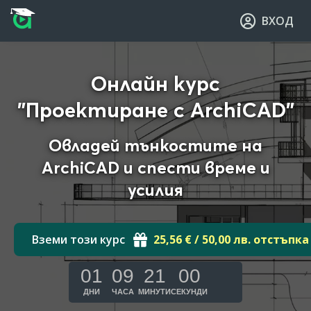
Прескочи към основното съдържание
Прескочи към навигацията
ВХОД
Онлайн курс
"Проектиране с ArchiCAD"
Овладей тънкостите на
ArchiCAD и спести време и
усилия
Вземи този курс
25,56 € / 50,00 лв. отстъпка
01
09
20
59
ДНИ
ЧАСА
МИНУТИ
СЕКУНДИ