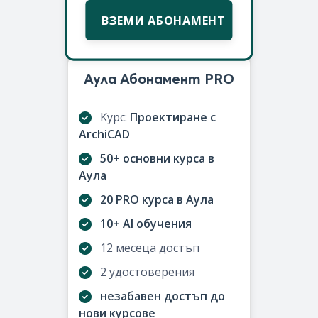
ВЗЕМИ АБОНАМЕНТ
Аула Абонамент PRO
Kурс:
Проектиране с
ArchiCAD
50+ основни курса в
Аула
20 PRO курса в Аула
10+ AI обучения
12 месеца достъп
2 удостоверения
незабавен достъп до
нови курсове