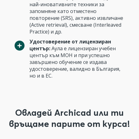
най-иновативните техники за
запомняне като отместено
повторение (SRS), активно извличане
(Active retrieval), смесване (Interleaved
Practice) и др.
Удостоверение от лицензиран
център:
Аула е лицензиран учебен
център към МОН и при успешно
завършено обучение се издава
удостоверение, валидно в България,
но и в ЕС.
Овладей Archicad или ти
връщаме парите от курса!