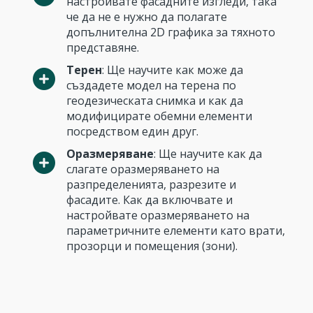
настройвате фасадните изгледи, така
че да не е нужно да полагате
допълнителна 2D графика за тяхното
представяне.
Терен
: Ще научите как може да
създадете модел на терена по
геодезическата снимка и как да
модифицирате обемни елементи
посредством един друг.
Оразмеряване
: Ще научите как да
слагате оразмеряването на
разпределенията, разрезите и
фасадите. Как да включвате и
настройвате оразмеряването на
параметричните елементи като врати,
прозорци и помещения (зони).