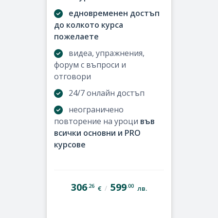
едновременен достъп
до колкото курса
пожелаете
видеа, упражнения,
форум с въпроси и
отговори
24/7 онлайн достъп
неограничено
повторение на уроци
във
всички основни и PRO
курсове
306
599
.26
.00
/
€
лв.