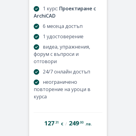
1 курс:
Проектиране с
ArchiCAD
6 месеца достъп
1 удостоверение
видеа, упражнения,
форум с въпроси и
отговори
24/7 онлайн достъп
неограничено
повторение на уроци в
курса
127
249
.31
.00
/
€
лв.