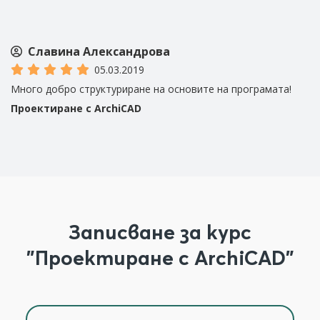
Славина Александрова
05.03.2019
Много добро структуриране на основите на програмата!
Бл
и
им
Проектиране с ArchiCAD
П
Записване за курс
"Проектиране с ArchiCAD"