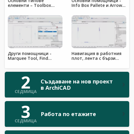
Основни типове
Основни помощници -
елементи – Toolbox
Info Box Pallete и Arrow
Pallete
Tool
Други помощници -
Навигация в работния
Marquee Tool, Find
плот, лента с бързи
&amp; Select &amp;
опции (Quick options)
Status bar
2
Създаване на нов проект
в ArchiCAD
СЕДМИЦА
3
Работа по етажите
СЕДМИЦА