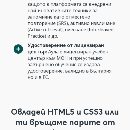
защото в платформата са внедрени
най-иновативните техники за
запомняне като отместено
повторение (SRS), активно извличане
(Active retrieval), смесване (Interleaved
Practice) и др.
Удостоверение от лицензиран
център:
Аула е лицензиран учебен
център към МОН и при успешно
завършено обучение се издава
удостоверение, валидно в България,
но и в ЕС.
Овладей HTML5 и CSS3 или
ти връщаме парите от