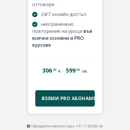
отговори
24/7 онлайн достъп
неограничено
повторение на уроци
във
всички основни и PRO
курсове
306
599
.26
.00
/
€
лв.
ВЗЕМИ PRO АБОНАМЕНТ
Официален валутен курс: 1 € = 1.95583 лв.