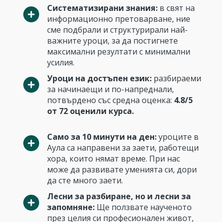
Систематизирани знания:
в свят на
информационно претоварване, ние
сме подбрали и структурирали най-
важните уроци, за да постигнете
максимални резултати с минимални
усилия.
Уроци на достъпен език:
разбираеми
за начинаещи и по-напреднали,
потвърдено със средна оценка:
4.8/5
от 72 оценили курса.
Само за 10 минути на ден:
уроците в
Аула са направени за заети, работещи
хора, които нямат време. При нас
може да развивате уменията си, дори
да сте много заети.
Лесни за разбиране, но и лесни за
запомняне:
Ще ползвате наученото
през целия си професионален живот,