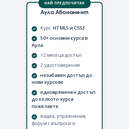
НАЙ-ПРЕДПОЧИТАН
Аула Абонамент
Kурс:
HTML5 и CSS3
50+ основни курса в
Аула
12 месеца достъп
2 удостоверения
незабавен достъп до
нови курсове
едновременен достъп
до колкото курса
пожелаете
видеа, упражнения,
форум с въпроси и