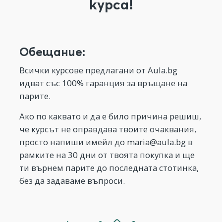
курса!
Обещание:
Всички курсове предлагани от Aula.bg
идват със 100% гаранция за връщане на
парите.
Ако по каквато и да е било причина решиш,
че курсът не оправдава твоите очаквания,
просто напиши имейл до
maria@aula.bg
в
рамките на 30 дни от твоята покупка и ще
ти върнем парите до последната стотинка,
без да задаваме въпроси.