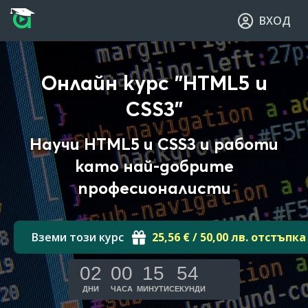
Прескочи към основното съдържание
Прескочи към навигацията
ВХОД
Онлайн курс "HTML5 и
CSS3"
Научи HTML5 и CSS3 и работи
като най-добрите
професионалисти
Вземи този курс
25,56 € / 50,00 лв. отстъпка
02
00
15
52
ДНИ
ЧАСА
МИНУТИ
СЕКУНДИ