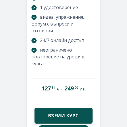
1 удостоверение
видеа, упражнения,
форум с въпроси и
отговори
24/7 онлайн достъп
неограничено
повторение на уроци в
курса
127
249
.31
.00
/
€
лв.
ВЗЕМИ КУРС