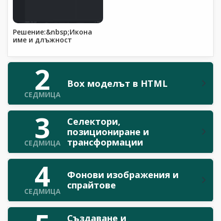
Решение:&nbsp;Икона
име и длъжност
2
Box моделът в HTML
СЕДМИЦА
3
Селектори,
позициониране и
трансформации
СЕДМИЦА
4
Фонови изображения и
спрайтове
СЕДМИЦА
Създаване и