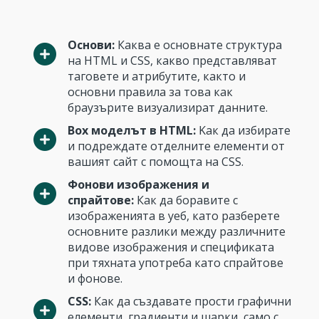
Основи:
Каква е основнате структура
на HTML и CSS, какво представляват
таговете и атрибутите, както и
основни правила за това как
браузърите визуализират данните.
Box моделът в HTML:
Kак да избирате
и подреждате отделните елементи от
вашият сайт с помощта на CSS.
Фонови изображения и
спрайтове:
Как да боравите с
изображенията в уеб, като разберете
основните разлики между различните
видове изображения и спецификата
при тяхната употреба като спрайтове
и фонове.
CSS:
Как да създавате прости графични
елементи, градиенти и шарки, само с