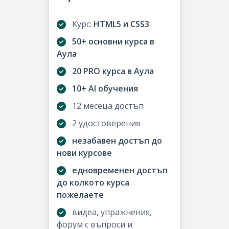
Kурс:
HTML5 и CSS3
50+ основни курса в
Аула
20 PRO курса в Аула
10+ AI обучения
12 месеца достъп
2 удостоверения
незабавен достъп до
нови курсове
едновременен достъп
до колкото курса
пожелаете
видеа, упражнения,
форум с въпроси и