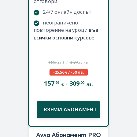
отговори
24/7 онлайн достъп
неограничено
повторение на уроци
във
всички основни курсове
183
359
/
.55
.00
€
лв.
-25.56 € / -50 лв.
157
309
.99
.00
/
€
лв.
ВЗЕМИ АБОНАМЕНТ
Аула Абонамент PRO