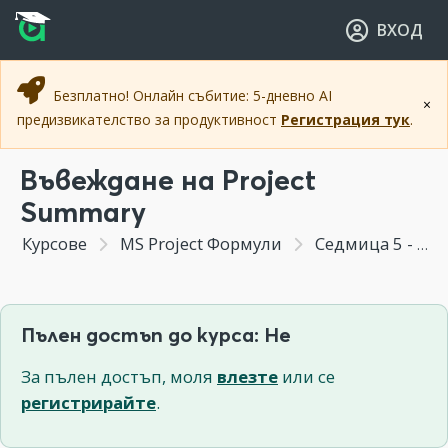
Прескочи към основното съдържание
Прескочи към навигацията
ВХОД
Безплатно! Онлайн събитие: 5-дневно AI
×
предизвикателство за продуктивност
Регистрация тук
.
Въвеждане на Project
Summary
Курсове
MS Project Формули
Седмица 5 - Създаване на основата на Минипроект 02
Пълен достъп до курса: Не
За пълен достъп, моля
влезте
или се
регистрирайте
.