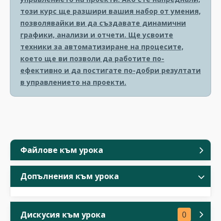
този курс ще разшири вашия набор от умения,
позволявайки ви да създавате динамични
графики, анализи и отчети. Ще усвоите
техники за автоматизиране на процесите,
което ще ви позволи да работите по-
ефективно и да постигате по-добри резултати
в управлението на проекти.
Файлове към урока
Допълнения към урока
Дискусия към урока
0