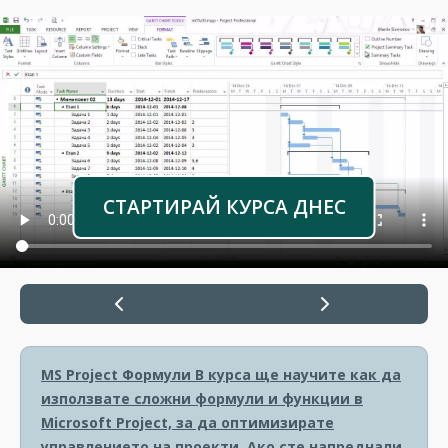
СТАРТИРАЙ КУРСА ДНЕС
MS Project Формули
В курса ще научите как да
използвате сложни формули и функции в
Microsoft Project, за да оптимизирате
управлението на проекти. Ако сте напреднали,