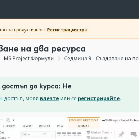
ство за продуктивност
Регистрация тук
.
ване на два ресурса
MS Project Формули
Седмица 9 - Създаване на подл
 достъп до курса: Не
н достъп, моля
влезте
или се
регистрирайте
.