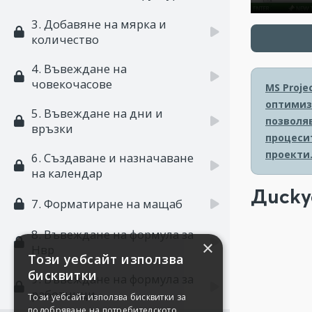
3. Добавяне на мярка и
количество
4. Въвеждане на
човекочасове
MS Proje
оптимиз
5. Въвеждане на дни и
позволя
връзки
процесит
проекти
6. Създаване и назначаване
на календар
Диску
7. Форматиране на мащаб
8. Въвеждане на формула за
×
Нвр
Този уебсайт използва
бисквитки
9. Въвеждане на формула за
работници
Този уебсайт използва бисквитки за
подобряване на потребителското