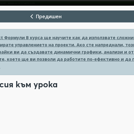
Предишен
ct Формули
В курса ще научите как да използвате сложни 
ирате управлението на проекти. Ако сте напреднали, тоз
вайки ви да създавате динамични графики, анализи и от
е, което ще ви позволи да работите по-ефективно и да 
.
сия към урока