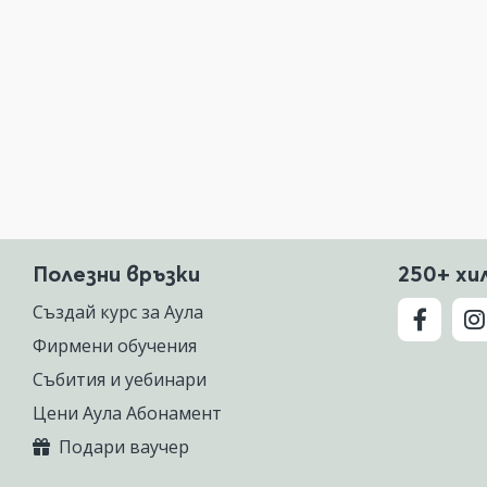
Полезни връзки
250+ хи
Създай курс за Аула
Фирмени обучения
Събития и уебинари
Цени Аула Абонамент
Подари ваучер