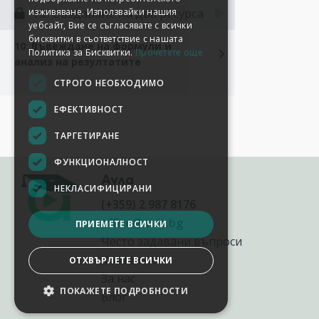
10. Създаване на два ресурса
изживяване. Използвайки нашия
уебсайт, Вие се съгласявате с всички
бисквитки в съответствие с нашата
10. Въвеждане на формули и
Политика за Бисквитки.
Прочетете още
анализ на резултатите
СТРОГО НЕОБХОДИМО
ЕФЕКТИВНОСТ
ТАРГЕТИРАНЕ
ФУНКЦИОНАЛНОСТ
Аула
НЕКЛАСИФИЦИРАНИ
(+359) 2 987 8176
office@aula.bg
ПРИЕМЕТЕ ВСИЧКИ
Често задавани въпроси
Контакти
ОТХВЪРЛЕТЕ ВСИЧКИ
За нас
ПОКАЖЕТЕ ПОДРОБНОСТИ
Блог
НАСТРОЙКИ НА БИСКВИТКИТЕ