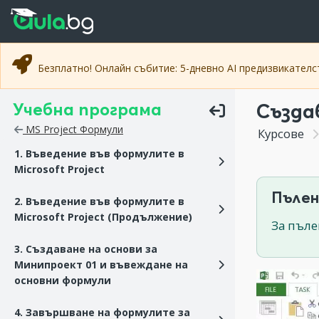
Прескочи към основното съдържание
Прескочи към навигацията
Безплатно! Онлайн събитие: 5-дневно AI предизвикател
Учебна програма
Създа
MS Project Формули
Курсове
1. Въведение във формулите в
Microsoft Project
Пълен
2. Въведение във формулите в
Microsoft Project (Продължение)
За пъле
3. Създаване на основи за
Минипроект 01 и въвеждане на
основни формули
4. Завършване на формулите за