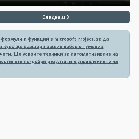
Следващ
формули и функции в Microsoft Project, за да
и курс ще разшири вашия набор от умения,
чети. Ще усвоите техники за автоматизиране на
постигате по-добри резултати в управлението на