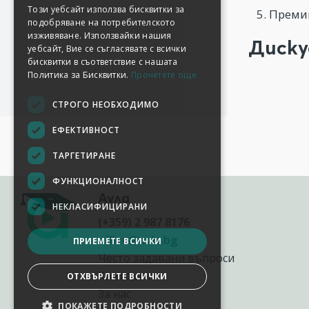
Този уебсайт използва бисквитки за
Премин
подобряване на потребителското
изживяване. Използвайки нашия
Диску
уебсайт, Вие се съгласявате с всички
бисквитки в съответствие с нашата
Политика за Бисквитки.
Прочетете още
СТРОГО НЕОБХОДИМО
ЕФЕКТИВНОСТ
ТАРГЕТИРАНЕ
ФУНКЦИОНАЛНОСТ
Аула
НЕКЛАСИФИЦИРАНИ
(+359) 2 987 8176
office@aula.bg
ПРИЕМЕТЕ ВСИЧКИ
Често задавани въпроси
Контакти
ОТХВЪРЛЕТЕ ВСИЧКИ
За нас
ПОКАЖЕТЕ ПОДРОБНОСТИ