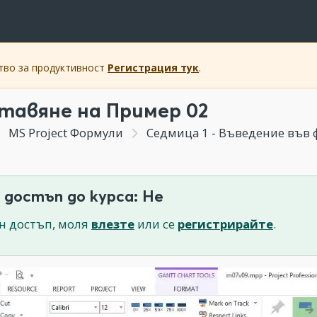
ство за продуктивност
Регистрация тук
.
тавяне на Пример 02
MS Project Формули
Седмица 1 - Въведение във фо
 достъп до курса: Не
н достъп, моля
влезте
или се
регистрирайте
.