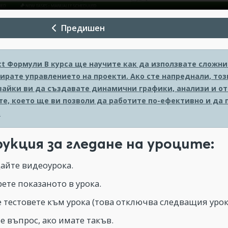
Предишен
ct Формули
В курса ще научите как да използвате сложни 
ирате управлението на проекти. Ако сте напреднали, тоз
вайки ви да създавате динамични графики, анализи и от
е, което ще ви позволи да работите по-ефективно и да 
.
укция за гледане на уроците:
айте видеоурока.
ете показаното в урока.
 тестовете към урока (това отключва следващия урок
е въпрос, ако имате такъв.