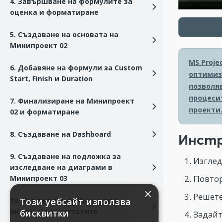
4. Завършване на формулите за
оценка и форматиране
5. Създаване на основата на
Минипроект 02
MS Proje
6. Добавяне на формули за Custom
оптимиз
Start, Finish и Duration
позволя
процесит
7. Финализиране на Минипроект
проекти
02 и форматиране
8. Създаване на Dashboard
Инстр
9. Създаване на подложка за
Изглед
изследване на диаграми в
Повтор
Минипроект 03
×
Решете
10. Въвеждане на формули и
Този уебсайт използва
анализ на резултатите
бисквитки
Задайт