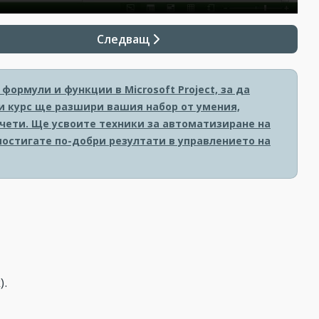
Следващ
формули и функции в Microsoft Project, за да
и курс ще разшири вашия набор от умения,
чети. Ще усвоите техники за автоматизиране на
постигате по-добри резултати в управлението на
).