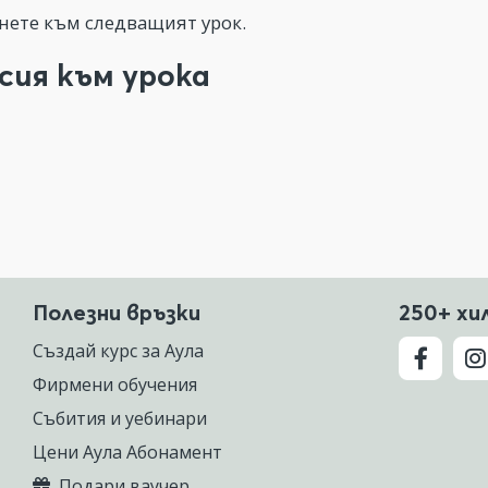
ете към следващият урок.
сия към урока
Полезни връзки
250+ хи
Създай курс за Аула
Фирмени обучения
Събития и уебинари
Цени Аула Абонамент
Подари ваучер