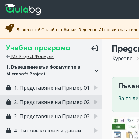
Прескочи към основното съдържание
Прескочи към навигацията
Безплатно! Онлайн събитие: 5-дневно AI предизвикател
Учебна програма
Предс
MS Project Формули
Курсове
1. Въведение във формулите в
Microsoft Project
Пълен
1. Представяне на Пример 01
За пъле
2. Представяне на Пример 02
3. Представяне на Пример 03
4. Типове колони и данни