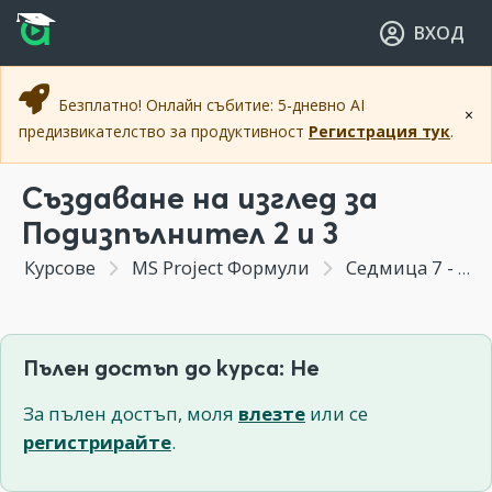
Прескочи към основното съдържание
Прескочи към навигацията
ВХОД
Безплатно! Онлайн събитие: 5-дневно AI
×
предизвикателство за продуктивност
Регистрация тук
.
Създаване на изглед за
Подизпълнител 2 и 3
Курсове
MS Project Формули
Седмица 7 - Финализиране на Минипроект 02 и форматиране
Пълен достъп до курса: Не
За пълен достъп, моля
влезте
или се
регистрирайте
.