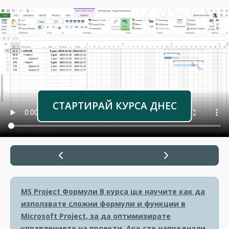
СТАРТИРАЙ КУРСА ДНЕС
MS Project Формули
В курса ще научите как да
използвате сложни формули и функции в
Microsoft Project, за да оптимизирате
управлението на проекти. Ако сте напреднали,