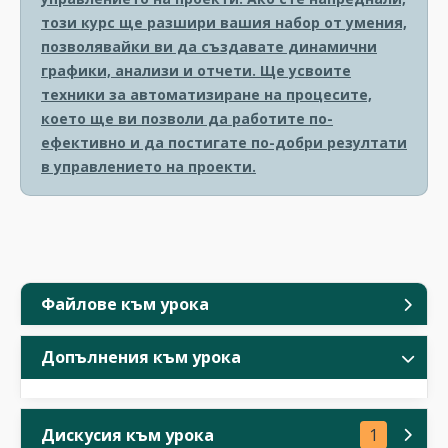
този курс ще разшири вашия набор от умения,
позволявайки ви да създавате динамични
графики, анализи и отчети. Ще усвоите
техники за автоматизиране на процесите,
което ще ви позволи да работите по-
ефективно и да постигате по-добри резултати
в управлението на проекти.
Файлове към урока
Допълнения към урока
Дискусия към урока
1