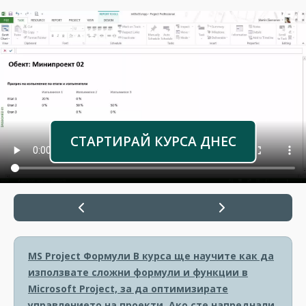
СТАРТИРАЙ КУРСА ДНЕС
MS Project Формули
В курса ще научите как да
използвате сложни формули и функции в
Microsoft Project, за да оптимизирате
управлението на проекти. Ако сте напреднали,