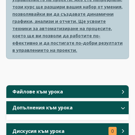
този курс ще разшири вашия набор от умения,
позволявайки ви да създавате динамични
графики, анализи и отчети. Ще усвоите
техники за автоматизиране на процесите,
което ще ви позволи да работите по-
ефективно и да постигате по-добри резултати
в управлението на проекти.
Файлове към урока
Допълнения към урока
Дискусия към урока
0