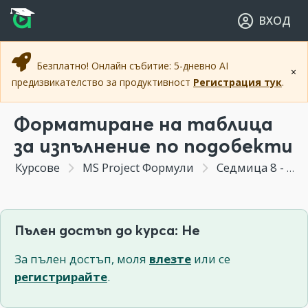
Прескочи към основното съдържание
Прескочи към навигацията
ВХОД
Безплатно! Онлайн събитие: 5-дневно AI
×
предизвикателство за продуктивност
Регистрация тук
.
Форматиране на таблица
за изпълнение по подобекти
Курсове
MS Project Формули
Седмица 8 - Създаване на Dashboard
Пълен достъп до курса: Не
За пълен достъп, моля
влезте
или се
регистрирайте
.