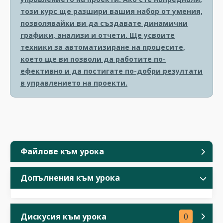
този курс ще разшири вашия набор от умения,
позволявайки ви да създавате динамични
графики, анализи и отчети. Ще усвоите
техники за автоматизиране на процесите,
което ще ви позволи да работите по-
ефективно и да постигате по-добри резултати
в управлението на проекти.
Файлове към урока
Допълнения към урока
Дискусия към урока
0