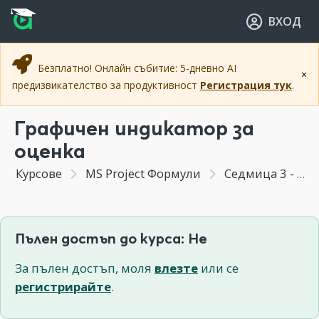
Прескочи към основното съдържание
Прескочи към навигацията
ВХОД
Безплатно! Онлайн събитие: 5-дневно AI
×
предизвикателство за продуктивност
Регистрация тук
.
Графичен индикатор за
оценка
Курсове
MS Project Формули
Седмица 3 - Създаване на основи за Минипроект 01 и въвеждане на основни формули
Пълен достъп до курса: Не
За пълен достъп, моля
влезте
или се
регистрирайте
.