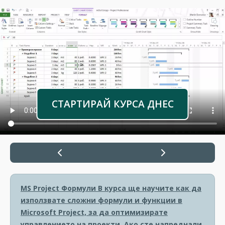
СТАРТИРАЙ КУРСА ДНЕС
MS Project Формули
В курса ще научите как да
използвате сложни формули и функции в
Microsoft Project, за да оптимизирате
управлението на проекти. Ако сте напреднали,