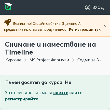
Прескочи към основното съдържание
Прескочи към навигацията
ВХОД
Безплатно! Онлайн събитие: 5-дневно AI
×
предизвикателство за продуктивност
Регистрация тук
.
Снимане и наместване на
Timeline
Курсове
MS Project Формули
Седмица 8 - Създаване на Dashboard
Пълен достъп до курса: Не
За пълен достъп, моля
влезте
или се
регистрирайте
.