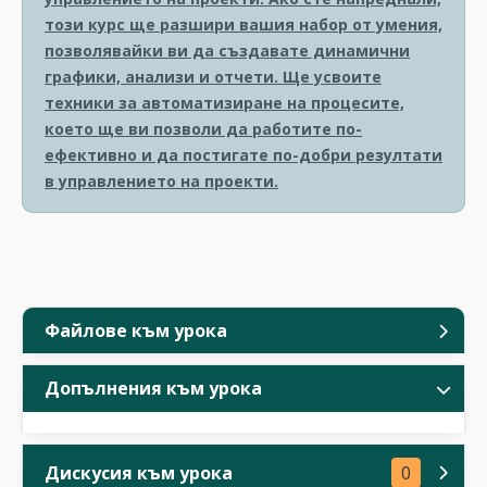
този курс ще разшири вашия набор от умения,
позволявайки ви да създавате динамични
графики, анализи и отчети. Ще усвоите
техники за автоматизиране на процесите,
което ще ви позволи да работите по-
ефективно и да постигате по-добри резултати
в управлението на проекти.
Файлове към урока
Допълнения към урока
Дискусия към урока
0