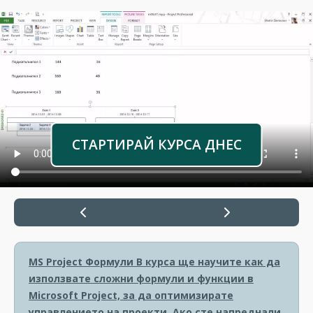
СТАРТИРАЙ КУРСА ДНЕС
MS Project Формули
В курса ще научите как да
използвате сложни формули и функции в
Microsoft Project, за да оптимизирате
управлението на проекти. Ако сте напреднали,