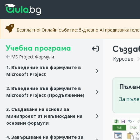
Прескочи към основното съдържание
Прескочи към навигацията
Безплатно! Онлайн събитие: 5-дневно AI предизвикател
Учебна програма
Създа
MS Project Формули
Курсове
1. Въведение във формулите в
Microsoft Project
Пълен
2. Въведение във формулите в
Microsoft Project (Продължение)
За пъле
3. Създаване на основи за
Минипроект 01 и въвеждане на
основни формули
4. Завършване на формулите за