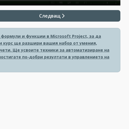
Следващ
формули и функции в Microsoft Project, за да
и курс ще разшири вашия набор от умения,
чети. Ще усвоите техники за автоматизиране на
постигате по-добри резултати в управлението на