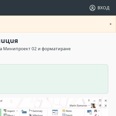
ВХОД
×
ниция
а Минипроект 02 и форматиране