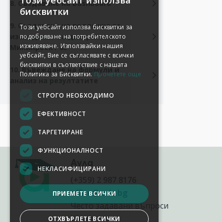
Този уебсайт използва
8. Създаване на Dashboard
бисквитки
9. Създаване на подложка за
Този уебсайт използва бисквитки за
изследване на диаграми в
подобряване на потребителското
изживяване. Използвайки нашия
Минипроект 03
уебсайт, Вие се съгласявате с всички
бисквитки в съответствие с нашата
10. Въвеждане на формули и
Политика за Бисквитки.
Прочетете още
анализ на резултатите
СТРОГО НЕОБХОДИМО
ЕФЕКТИВНОСТ
ТАРГЕТИРАНЕ
ФУНКЦИОНАЛНОСТ
Аула
НЕКЛАСИФИЦИРАНИ
(+359) 2 987 8176
office@aula.bg
ПРИЕМЕТЕ ВСИЧКИ
Често задавани въпроси
Контакти
ОТХВЪРЛЕТЕ ВСИЧКИ