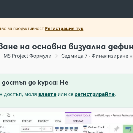
ство за продуктивност
Регистрация тук
.
ване на основна визуална дефи
MS Project Формули
Седмица 7 - Финализиране н
 достъп до курса: Не
н достъп, моля
влезте
или се
регистрирайте
.