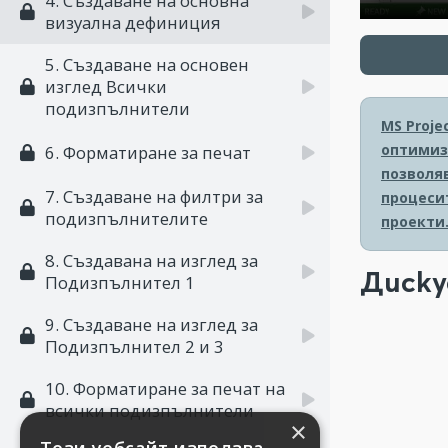
4. Създаване на основна
визуална дефиниция
5. Създаване на основен
изглед Всички
подизпълнители
MS Proje
оптимиз
6. Форматиране за печaт
позволя
7. Създаване на филтри за
процесит
подизпълнителите
проекти
8. Създавана на изглед за
Диску
Подизпълнител 1
9. Създаване на изглед за
Подизпълнител 2 и 3
10. Форматиране за печат на
всички подизпълнители
×