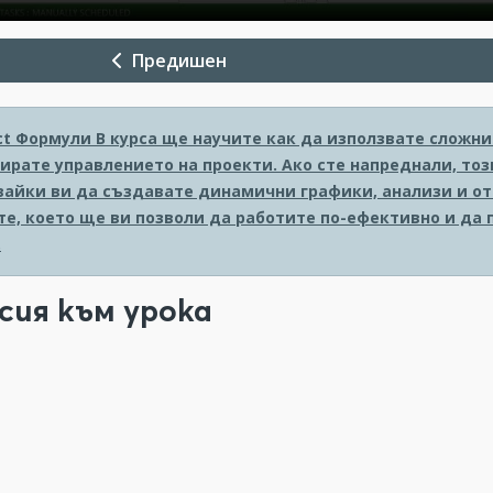
Предишен
ct Формули
В курса ще научите как да използвате сложни 
ирате управлението на проекти. Ако сте напреднали, тоз
вайки ви да създавате динамични графики, анализи и от
е, което ще ви позволи да работите по-ефективно и да 
.
сия към урока