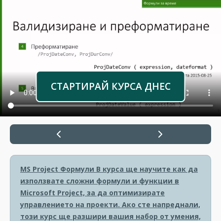
СТАРТИРАЙ КУРСА ДНЕС
MS Project Формули
В курса ще научите как да
използвате сложни формули и функции в
Microsoft Project, за да оптимизирате
управлението на проекти. Ако сте напреднали,
този курс ще разшири вашия набор от умения,