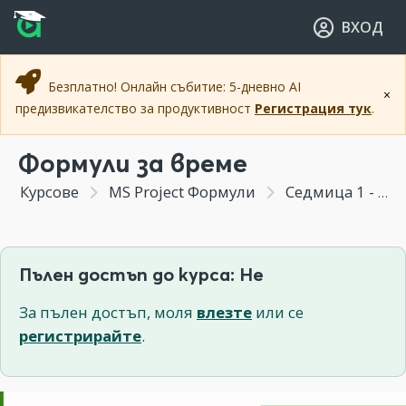
Прескочи към основното съдържание
Прескочи към навигацията
ВХОД
Безплатно! Онлайн събитие: 5-дневно AI
×
предизвикателство за продуктивност
Регистрация тук
.
Формули за време
Курсове
MS Project Формули
Седмица 1 - Въведение във формулите в Microsoft Project
Пълен достъп до курса: Не
За пълен достъп, моля
влезте
или се
регистрирайте
.