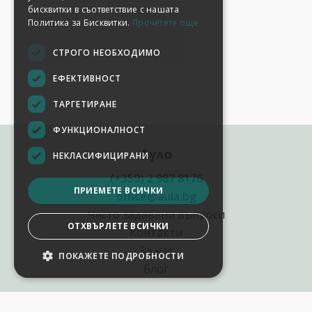
бисквитки в съответствие с нашата
Политика за Бисквитки.
Прочетете още
СТРОГО НЕОБХОДИМО
ЕФЕКТИВНОСТ
ТАРГЕТИРАНЕ
ФУНКЦИОНАЛНОСТ
Аула
НЕКЛАСИФИЦИРАНИ
(+359) 2 987 8176
ПРИЕМЕТЕ ВСИЧКИ
office@aula.bg
Често задавани въпроси
ОТХВЪРЛЕТЕ ВСИЧКИ
Контакти
За нас
ПОКАЖЕТЕ ПОДРОБНОСТИ
НАСТРОЙКИ НА БИСКВИТКИТЕ
Блог
Полезни връзки