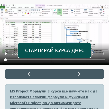
СТАРТИРАЙ КУРСА ДНЕС
MS Project Формули
В курса ще научите как да
използвате сложни формули и функции в
Microsoft Project, за да оптимизирате
управлението на проекти. Ако сте напреднали,