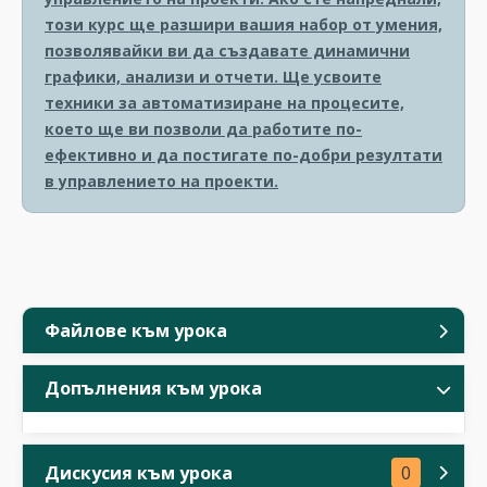
този курс ще разшири вашия набор от умения,
позволявайки ви да създавате динамични
графики, анализи и отчети. Ще усвоите
техники за автоматизиране на процесите,
което ще ви позволи да работите по-
ефективно и да постигате по-добри резултати
в управлението на проекти.
Файлове към урока
Допълнения към урока
Дискусия към урока
0