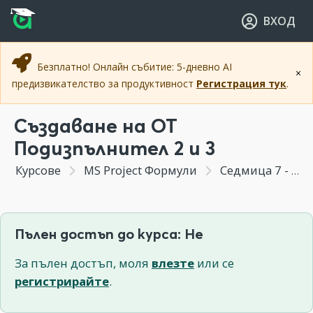
Прескочи към основното съдържание
Прескочи към навигацията
ВХОД
Безплатно! Онлайн събитие: 5-дневно AI
×
предизвикателство за продуктивност
Регистрация тук
.
Създаване на ОТ
Подизпълнител 2 и 3
Курсове
MS Project Формули
Седмица 7 - Финализиране на Минипроект 02 и форматиране
Пълен достъп до курса: Не
За пълен достъп, моля
влезте
или се
регистрирайте
.