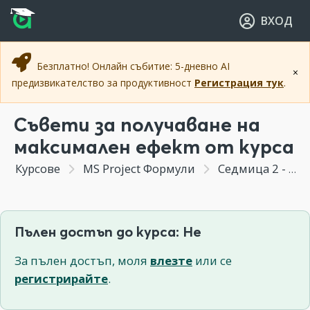
Прескочи към основното съдържание
Прескочи към навигацията
ВХОД
Безплатно! Онлайн събитие: 5-дневно AI
×
предизвикателство за продуктивност
Регистрация тук
.
Съвети за получаване на
максимален ефект от курса
Курсове
MS Project Формули
Седмица 2 - Въведение във формулите в Microsoft Project (Продължение)
Пълен достъп до курса: Не
За пълен достъп, моля
влезте
или се
регистрирайте
.