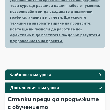
този курс ще разшири вашия набор от умения,
позволявайки ви да създавате динамични
графики, анализи и отчети. Ще усвоите
техники за автоматизиране на процесите,
което ще ви позволи да работите по-
ефективно и да постигате по-добри резултати
в управлението на проекти.
Файлове към урока
Допълнения към урока
Стъпки преди да продължите
с обучението