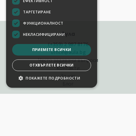
ЕФЕКТИВНОСТ
ТАРГЕТИРАНЕ
ФУНКЦИОНАЛНОСТ
Аула
НЕКЛАСИФИЦИРАНИ
(+359) 2 987 8176
ПРИЕМЕТЕ ВСИЧКИ
office@aula.bg
Често задавани въпроси
ОТХВЪРЛЕТЕ ВСИЧКИ
Контакти
За нас
ПОКАЖЕТЕ ПОДРОБНОСТИ
Блог
Полезни връзки
Създай курс за Аула
Фирмени обучения
Събития и уебинари