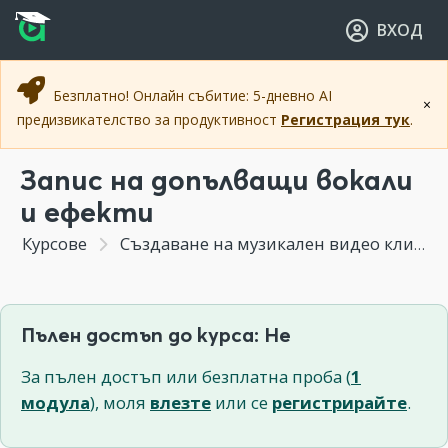
Прескочи към основното съдържание
Прескочи към навигацията
ВХОД
Безплатно! Онлайн събитие: 5-дневно AI
×
предизвикателство за продуктивност
Регистрация тук
.
Запис на допълващи вокали
и ефекти
Курсове
Създаване на музикален видео клип
Пълен достъп до курса: Не
За пълен достъп или безплатна проба (
1
модула
), моля
влезте
или се
регистрирайте
.