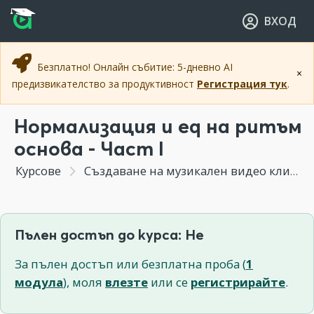
Прескочи към основното съдържание
Прескочи към навигацията
ВХОД
Безплатно! Онлайн събитие: 5-дневно AI
×
предизвикателство за продуктивност
Регистрация тук
.
Нормализация и eq на ритъм
основа - Част I
Курсове
Създаване на музикален видео клип
Пълен достъп до курса: Не
За пълен достъп или безплатна проба (
1
модула
), моля
влезте
или се
регистрирайте
.