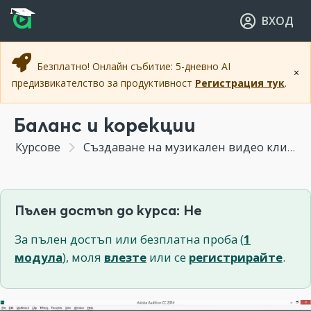
Прескочи към основното съдържание
Прескочи към навигацията
ВХОД
Безплатно! Онлайн събитие: 5-дневно AI
×
предизвикателство за продуктивност
Регистрация тук
.
Баланс и корекции
Курсове
Създаване на музикален видео клип
Пълен достъп до курса: Не
За пълен достъп или безплатна проба (
1
модула
), моля
влезте
или се
регистрирайте
.