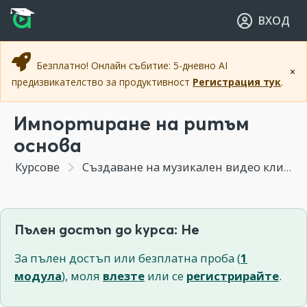
Прескочи към основното съдържание
Прескочи към навигацията
ВХОД
Безплатно! Онлайн събитие: 5-дневно AI
×
предизвикателство за продуктивност
Регистрация тук
.
Импортиране на ритъм
основа
Курсове
Създаване на музикален видео клип
Пълен достъп до курса: Не
За пълен достъп или безплатна проба (
1
модула
), моля
влезте
или се
регистрирайте
.