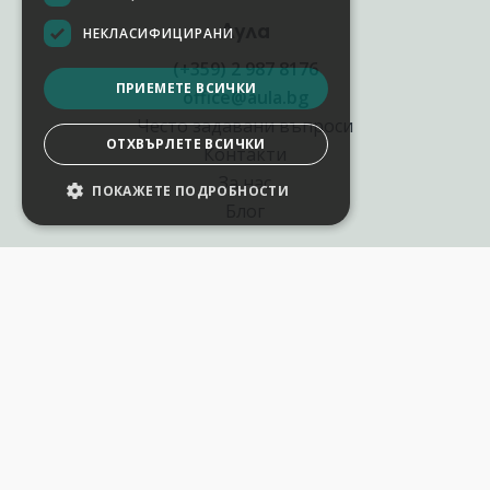
Аула
НЕКЛАСИФИЦИРАНИ
(+359) 2 987 8176
ПРИЕМЕТЕ ВСИЧКИ
office@aula.bg
Често задавани въпроси
ОТХВЪРЛЕТЕ ВСИЧКИ
Контакти
За нас
ПОКАЖЕТЕ ПОДРОБНОСТИ
НАСТРОЙКИ НА БИСКВИТКИТЕ
Блог
Полезни връзки
Създай курс за Аула
Фирмени обучения
Събития и уебинари
Цени Аула Абонамент
Подари ваучер