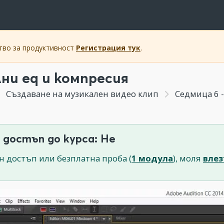
ство за продуктивност
Регистрация тук
.
ни eq и компресия
Създаване на музикален видео клип
Седмица 6 -
 достъп до курса: Не
н достъп или безплатна проба (
1 модула
), моля
влез