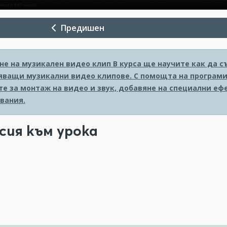
Предишен
не на музикален видео клип
В курса ще научите как да с
ващи музикални видео клипове. С помощта на програмите
те за монтаж на видео и звук, добавяне на специални еф
вания.
сия към урока