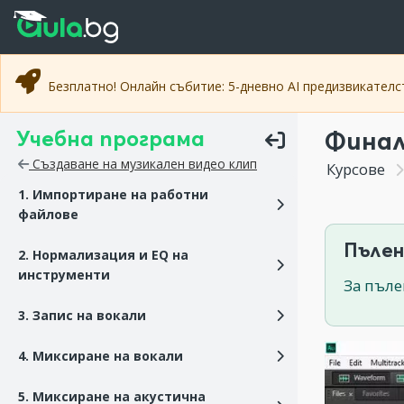
Прескочи към основното съдържание
Прескочи към навигацията
Безплатно! Онлайн събитие: 5-дневно AI предизвикател
Учебна програма
Финал
Създаване на музикален видео клип
Курсове
1. Импортиране на работни
файлове
Пълен
2. Нормализация и EQ на
инструменти
За пъле
3. Запис на вокали
4. Миксиране на вокали
5. Миксиране на акустична