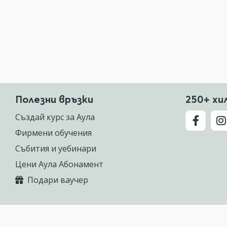
Полезни връзки
250+ хи
Създай курс за Аула
Фирмени обучения
Събития и уебинари
Цени Аула Абонамент
Подари ваучер