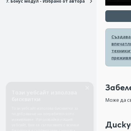
7. Бонус модул - Избрано от автора
Създава
впечатля
техники
преживя
Забел
Може да с
Диску