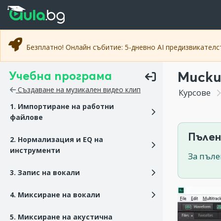
Прескочи към основното съдържание
Прескочи към навигацията
Безплатно! Онлайн събитие: 5-дневно AI предизвикател
Учебна програма
Миски
Създаване на музикален видео клип
Курсове
1. Импортиране на работни
файлове
Пълен
2. Нормализация и EQ на
инструменти
За пъле
3. Запис на вокали
4. Миксиране на вокали
5. Миксиране на акустична