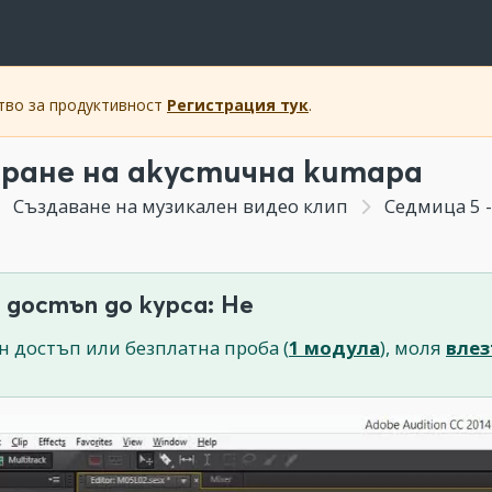
ство за продуктивност
Регистрация тук
.
ране на акустична китара
Създаване на музикален видео клип
Седмица 5 -
 достъп до курса: Не
н достъп или безплатна проба (
1 модула
), моля
влез