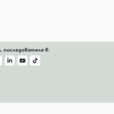
л. последователя в:
Условия за ползване
Политика за поверителност