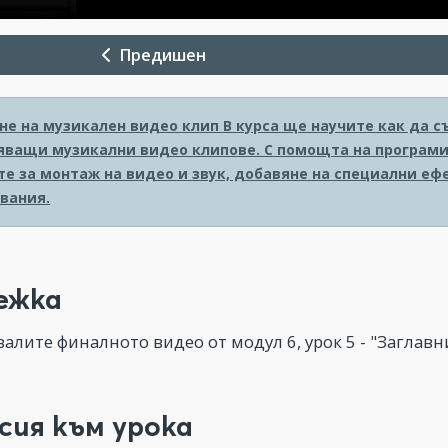
Предишен
не на музикален видео клип
В курса ще научите как да с
ващи музикални видео клипове. С помощта на програмите
те за монтаж на видео и звук, добавяне на специални еф
вания.
ежка
валите финалното видео от модул 6, урок 5 - "Заглав
сия към урока