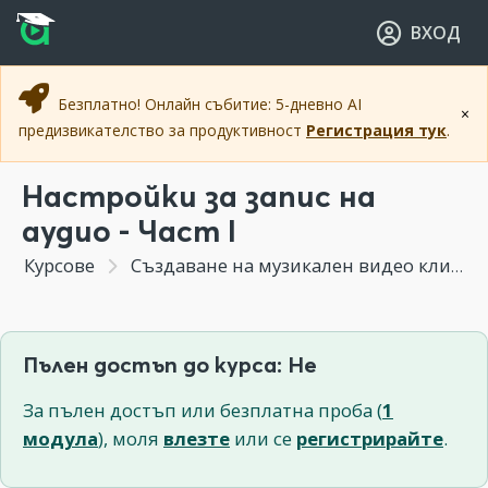
Прескочи към основното съдържание
Прескочи към навигацията
ВХОД
Безплатно! Онлайн събитие: 5-дневно AI
×
предизвикателство за продуктивност
Регистрация тук
.
Настройки за запис на
аудио - Част I
Курсове
Създаване на музикален видео клип
Пълен достъп до курса: Не
За пълен достъп или безплатна проба (
1
модула
), моля
влезте
или се
регистрирайте
.