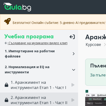
Прескочи към основното съдържание
Прескочи към навигацията
Безплатно! Онлайн събитие: 5-дневно AI предизвикател
Учебна програма
Аранж
Създаване на музикален видео клип
Курсове
1. Импортиране на работни
файлове
Пълен
2. Нормализация и EQ на
инструменти
За пъле
1. Аранжимент на
инструментал Eтап 1 - Част I
2. Аранжимент на
инструментал Eтап 1 - Част II