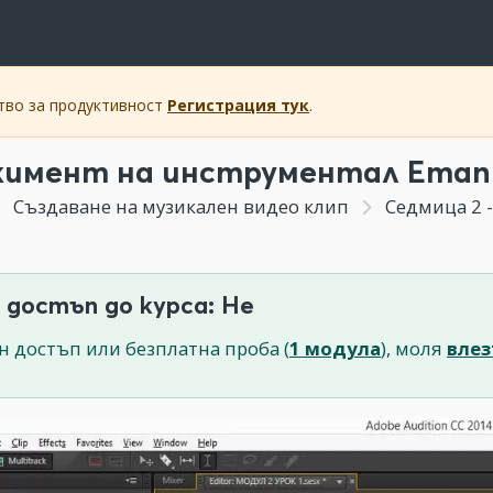
ство за продуктивност
Регистрация тук
.
имент на инструментал Eтап 1 
Създаване на музикален видео клип
Седмица 2 
 достъп до курса: Не
н достъп или безплатна проба (
1 модула
), моля
влез