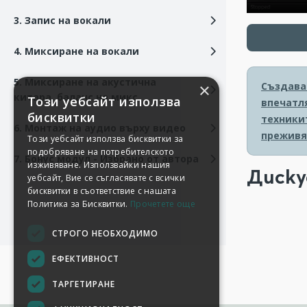
3. Запис на вокали
4. Миксиране на вокали
5. Миксиране на акустична
Създава
×
китара, баланс на микс
Този уебсайт използва
впечатля
бисквитки
техники
6. Монтаж на аудио върху видео
преживя
Този уебсайт използва бисквитки за
подобряване на потребителското
7. Бонус модул - Избрано от автора
изживяване. Използвайки нашия
Диску
уебсайт, Вие се съгласявате с всички
бисквитки в съответствие с нашата
Политика за Бисквитки.
Прочетете още
СТРОГО НЕОБХОДИМО
ЕФЕКТИВНОСТ
ТАРГЕТИРАНЕ