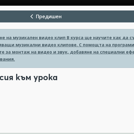
Предишен
не на музикален видео клип
В курса ще научите как да с
ващи музикални видео клипове. С помощта на програмите
те за монтаж на видео и звук, добавяне на специални еф
вания.
сия към урока