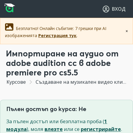
Прескочи към основното съдържание
Прескочи към навигацията
ВХОД
Безплатно! Онлайн събитие: 7 грешки при AI
×
изображенията
Регистрация тук
.
Импортиране на аудио от
adobe audition cc в adobe
premiere pro cs5.5
Курсове
Създаване на музикален видео клип
Пълен достъп до курса: Не
За пълен достъп или безплатна проба (
1
модула
), моля
влезте
или се
регистрирайте
.