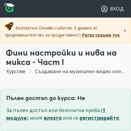
Прескочи към основното съдържание
Прескочи към навигацията
ВХОД
Безплатно! Онлайн събитие: 5-дневно AI
×
предизвикателство за продуктивност
Регистрация тук
.
Фини настройки и нива на
микса - Част I
Курсове
Създаване на музикален видео клип
Пълен достъп до курса: Не
За пълен достъп или безплатна проба (
1
модула
), моля
влезте
или се
регистрирайте
.