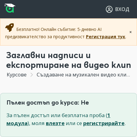
Прескочи към основното съдържание
Прескочи към навигацията
ВХОД
Безплатно! Онлайн събитие: 5-дневно AI
×
предизвикателство за продуктивност
Регистрация тук
.
Заглавни надписи и
експортиране на видео клип
Курсове
Създаване на музикален видео клип
Пълен достъп до курса: Не
За пълен достъп или безплатна проба (
1
модула
), моля
влезте
или се
регистрирайте
.