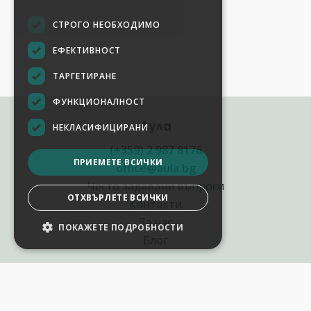
СТРОГО НЕОБХОДИМО
ЕФЕКТИВНОСТ
ТАРГЕТИРАНЕ
ФУНКЦИОНАЛНОСТ
Аула
НЕКЛАСИФИЦИРАНИ
(+359) 2 987 8176
ПРИЕМЕТЕ ВСИЧКИ
office@aula.bg
Често задавани въпроси
ОТХВЪРЛЕТЕ ВСИЧКИ
Контакти
За нас
ПОКАЖЕТЕ ПОДРОБНОСТИ
Блог
Полезни връзки
Създай курс за Аула