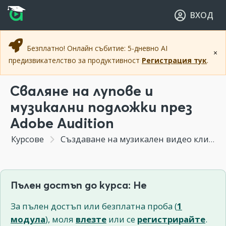
Прескочи към основното съдържание
Прескочи към навигацията
ВХОД
Безплатно! Онлайн събитие: 5-дневно AI
×
предизвикателство за продуктивност
Регистрация тук
.
Сваляне на лупове и
музикални подложки през
Adobe Audition
Курсове
Създаване на музикален видео клип
Пълен достъп до курса: Не
За пълен достъп или безплатна проба (
1
модула
), моля
влезте
или се
регистрирайте
.