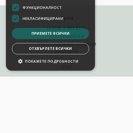
ФУНКЦИОНАЛНОСТ
Аула
НЕКЛАСИФИЦИРАНИ
(+359) 2 987 8176
ПРИЕМЕТЕ ВСИЧКИ
office@aula.bg
Често задавани въпроси
ОТХВЪРЛЕТЕ ВСИЧКИ
Контакти
За нас
ПОКАЖЕТЕ ПОДРОБНОСТИ
Блог
Полезни връзки
Създай курс за Аула
Фирмени обучения
Събития и уебинари
Цени Аула Абонамент
Подари ваучер