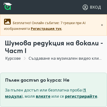
Прескочи към основното съдържание
Прескочи към навигацията
ВХОД
Безплатно! Онлайн събитие: 7 грешки при AI
×
изображенията
Регистрация тук
.
Шумова редукция на вокали -
Част I
Курсове
Създаване на музикален видео клип
Пълен достъп до курса: Не
За пълен достъп или безплатна проба (
1
модула
), моля
влезте
или се
регистрирайте
.