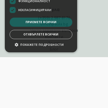
ФУНКЦИОНАЛНОСТ
Аула
НЕКЛАСИФИЦИРАНИ
(+359) 2 987 8176
ПРИЕМЕТЕ ВСИЧКИ
office@aula.bg
Често задавани въпроси
ОТХВЪРЛЕТЕ ВСИЧКИ
Контакти
За нас
ПОКАЖЕТЕ ПОДРОБНОСТИ
Блог
Полезни връзки
Създай курс за Аула
Фирмени обучения
Събития и уебинари
Цени Аула Абонамент
Подари ваучер