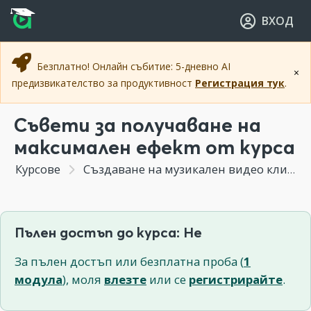
Прескочи към основното съдържание
Прескочи към навигацията
ВХОД
Безплатно! Онлайн събитие: 5-дневно AI
×
предизвикателство за продуктивност
Регистрация тук
.
Съвети за получаване на
максимален ефект от курса
Курсове
Създаване на музикален видео клип
Пълен достъп до курса: Не
За пълен достъп или безплатна проба (
1
модула
), моля
влезте
или се
регистрирайте
.