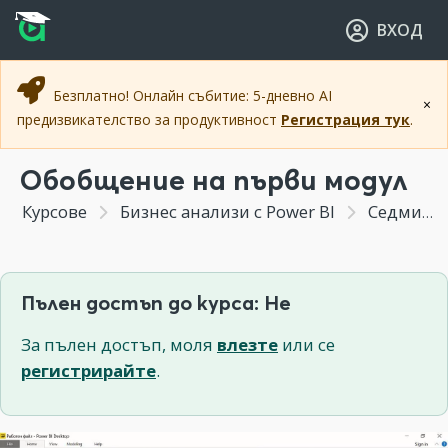
Прескочи към основното съдържание
Прескочи към навигацията
ВХОД
Безплатно! Онлайн събитие: 5-дневно AI
×
предизвикателство за продуктивност
Регистрация тук
.
Обобщение на първи модул
Курсове
Бизнес анализи с Power BI
Седмица 1 - Въведение в Power BI
Пълен достъп до курса: Не
За пълен достъп, моля
влезте
или се
регистрирайте
.