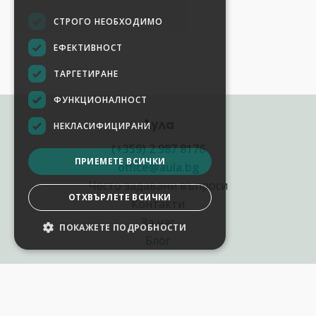
СТРОГО НЕОБХОДИМО
ЕФЕКТИВНОСТ
ТАРГЕТИРАНЕ
ФУНКЦИОНАЛНОСТ
Аула
НЕКЛАСИФИЦИРАНИ
(+359) 2 987 8176
ПРИЕМЕТЕ ВСИЧКИ
office@aula.bg
Често задавани въпроси
ОТХВЪРЛЕТЕ ВСИЧКИ
Контакти
За нас
ПОКАЖЕТЕ ПОДРОБНОСТИ
НАСТРОЙКИ НА БИСКВИТКИТЕ
Блог
Полезни връзки
Създай курс за Аула