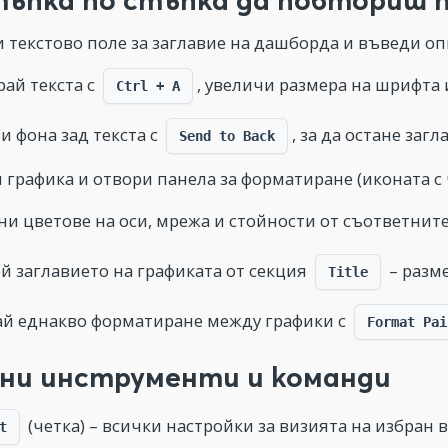
 текстово поле за заглавие на дашборда и въведи опис
ай текста с
, увеличи размера на шрифта 
Ctrl + A
и фона зад текста с
, за да остане заг
Send to Back
 графика и отвори панела за форматиране (иконата с 
и цветове на оси, мрежа и стойности от съответнит
й заглавието на графиката от секция
– разме
Title
й еднакво форматиране между графики с
Format Pai
ни инструменти и команди
(четка) – всички настройки за визията на избран 
t