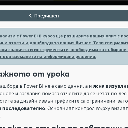
Предишен
нализи с Power BI
В курса ще разширите вашия опит с пр
чни отчети и дашборди за вашия бизнес. Този специализ
ави знанията и инструментите, необходими за събиране,
т във вземането на информирани решения.
ажното от урока
ашборд в Power BI не е само данни, а и
ясна визуалн
онове и заглавия помага отчетите да се четат по-лес
тите за дизайн извън графиките са ограничени, зат
и последователно
. Основният контрол върху визият
.
тъпка по стъпка да повториш 