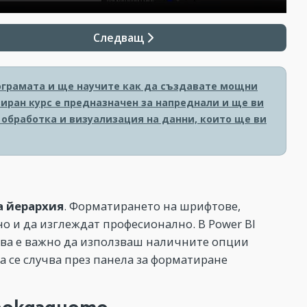
Следващ
ограмата и ще научите как да създавате мощни
иран курс е предназначен за напреднали и ще ви
 обработка и визуализация на данни, които ще ви
а йерархия
. Форматирането на шрифтове,
но и да изглеждат професионално. В Power BI
ова е важно да използваш наличните опции
а се случва през панела за форматиране
показаното