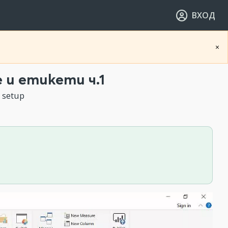
ВХОД
×
и етикети ч.1
 setup