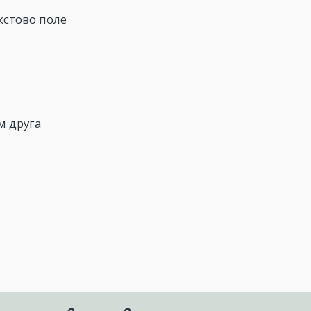
кстово поле
м друга