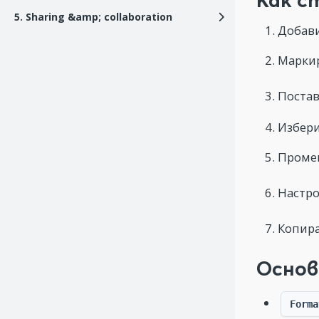
5. Sharing &amp; collaboration
Добави
Маркир
Постав
Избери
Промен
Настро
Копира
Основ
Forma