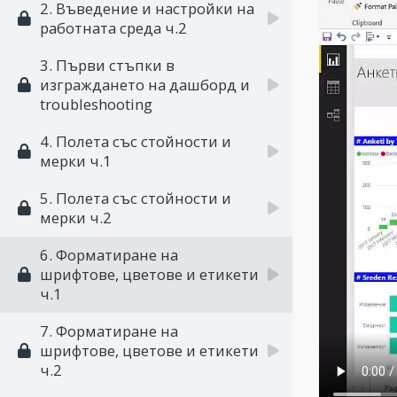
2. Въведение и настройки на
работната среда ч.2
3. Първи стъпки в
изграждането на дашборд и
troubleshooting
4. Полета със стойности и
мерки ч.1
5. Полета със стойности и
мерки ч.2
6. Форматиране на
шрифтове, цветове и етикети
ч.1
7. Форматиране на
шрифтове, цветове и етикети
ч.2