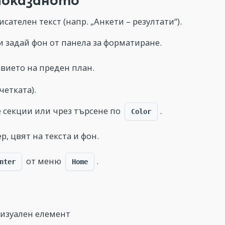
ателен текст (напр. „Анкети – резултати“).
и задай фон от панела за форматиране.
лавието на преден план.
четката).
е секции или чрез търсене по
.
Color
р, цвят на текста и фон.
от меню
.
nter
Home
визуален елемент