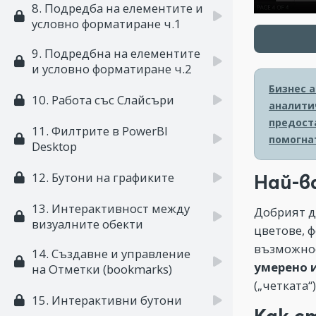
8. Подредба на елементите и
условно форматиране ч.1
9. Подредбна на елементите
и условно форматиране ч.2
Бизнес а
10. Работа със Слайсъри
аналити
предост
11. Филтрите в PowerBI
помогна
Desktop
12. Бутони на графиките
Най-в
13. Интерактивност между
Добрият д
визуалните обекти
цветове, ф
възможнос
14. Създавне и управление
умерено 
на Отметки (bookmarks)
(„четката“)
15. Интерактивни бутони
Как с