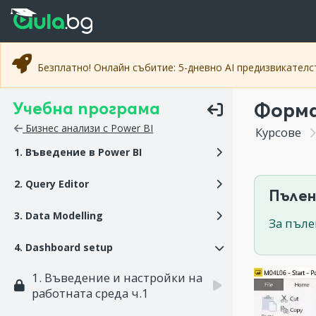
Прескочи към основното съдържание
Прескочи към навигацията
Безплатно! Онлайн събитие: 5-дневно AI предизвикател
Учебна програма
Форма
Бизнес анализи с Power BI
Курсове
1. Въведение в Power BI
2. Query Editor
Пълен
3. Data Modelling
За пъле
4. Dashboard setup
1. Въведение и настройки на
работната среда ч.1