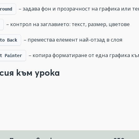
– задава фон и прозрачност на графика или те
round
– контрол на заглавието: текст, размер, цветове
– премества елемент най-отзад в слоя
to Back
– копира форматиране от една графика къ
t Painter
сия към урока