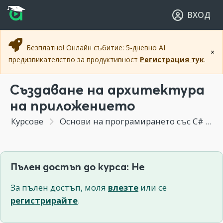
Прескочи към основното съдържание
Прескочи към навигацията
ВХОД
Безплатно! Онлайн събитие: 5-дневно AI
×
предизвикателство за продуктивност
Регистрация тук
.
Създаване на архитектура
на приложението
Курсове
Основи на програмирането със C#
С
Пълен достъп до курса: Не
За пълен достъп, моля
влезте
или се
регистрирайте
.