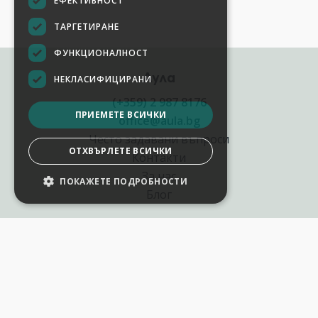
ЕФЕКТИВНОСТ
ТАРГЕТИРАНЕ
ФУНКЦИОНАЛНОСТ
Аула
НЕКЛАСИФИЦИРАНИ
(+359) 2 987 8176
ПРИЕМЕТЕ ВСИЧКИ
office@aula.bg
Често задавани въпроси
ОТХВЪРЛЕТЕ ВСИЧКИ
Контакти
За нас
ПОКАЖЕТЕ ПОДРОБНОСТИ
Блог
Полезни връзки
Създай курс за Аула
Фирмени обучения
Събития и уебинари
Цени Аула Абонамент