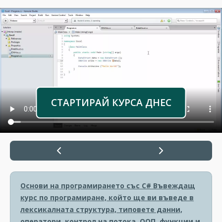
СТАРТИРАЙ КУРСА ДНЕС
Основи на програмирането със C#
Въвеждащ
курс по програмиране, който ще ви въведе в
лексикалната структура, типовете данни,
оператори, контрол на потока, ООП, функции и